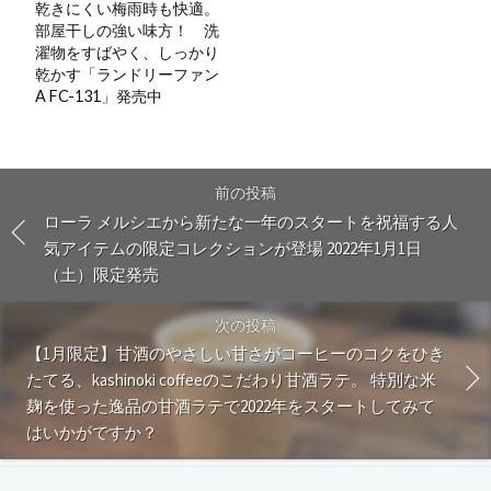
乾きにくい梅雨時も快適。
部屋干しの強い味方！ 洗
濯物をすばやく、しっかり
乾かす「ランドリーファン
A FC-131」発売中
前の投稿
ローラ メルシエから新たな一年のスタートを祝福する人
気アイテムの限定コレクションが登場 2022年1月1日
（土）限定発売
次の投稿
【1月限定】甘酒のやさしい甘さがコーヒーのコクをひき
たてる、kashinoki coffeeのこだわり甘酒ラテ。 特別な米
麹を使った逸品の甘酒ラテで2022年をスタートしてみて
はいかがですか？