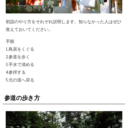
初詣のやり方をそれぞれ説明します。知らなかった人はぜひ
覚えておいてください。
手順
1.鳥居をくぐる
2.参道を歩く
3.手水で清める
4.参拝する
5.元の道へ戻る
参道の歩き方