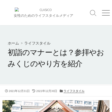
コ
ン
検
メ
テ
女性のためのライフスタイルメディア
索
ニ
ン
切
ュ
ツ
り
ー
へ
替
え
ス
ホーム
>
ライフスタイル
キ
初詣のマナーとは？参拝やお
ッ
プ
みくじのやり方を紹介
公
最
カ
2021年12月31日
2021年12月30日
ライフスタイル
開
終
テ
日
更
ゴ
新
リ
日
ー