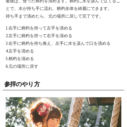
最後は、使った柄杓を清めます。柄杓に水を汲んで立てるこ
とで、水が持ち手に流れ、柄杓全体を綺麗にできます。
持ち手まで清めたら、元の場所に戻して完了です。
1.右手に柄杓を持って左手を清める
2.左手に柄杓を持って右手を清める
3.右手に柄杓を持ち換え、左手に水を汲んで口を清める
4.左手を清める
5.柄杓を清める
6.元の場所に戻す
参拝のやり方