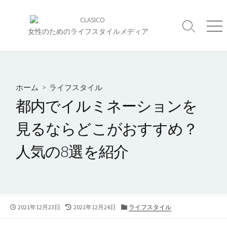
コ
ン
検
メ
テ
女性のためのライフスタイルメディア
索
ニ
ン
切
ュ
ツ
り
ー
へ
替
え
ス
ホーム
>
ライフスタイル
キ
都内でイルミネーションを
ッ
プ
見るならどこがおすすめ？
人気の8選を紹介
公
最
カ
2021年12月23日
2021年12月24日
ライフスタイル
開
終
テ
日
更
ゴ