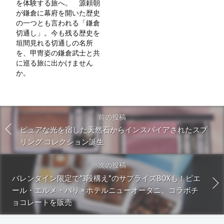
を体験する旅へ。 源頼朝
が鎌倉に幕府を開いた歴史
の一つとも言われる「鎌倉
切通し」。今も残る歴史を
垣間見れる切通しの名所
を、甲冑姿の鎌倉武士と共
に巡る旅に出かけません
か。
前の投稿
ピュアな光を宿した天然石からインスパイアされたスプ
リング コレクション誕生
次の投稿
バレンタイン限定で”3段構え”のサプライズBOXも！ピエ
ール・エルメ・パリ × ホテルニューオータニ、コラボチ
ョコレートを販売