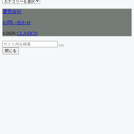
カ
テ
運営会社
ゴ
リ
お問い合わせ
ー
©2026
CLASICO
ト
検
検
ッ
索
閉じる
索
プ
へ
戻
る