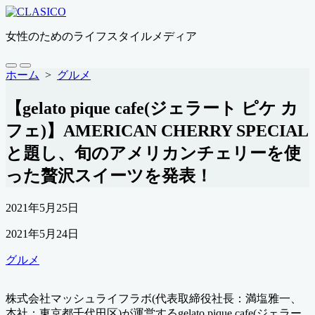
コ
ン
女性のためのライフスタイルメディア
テ
ン
ツ
検
メ
ホーム
>
グルメ
索
ニ
へ
切
ュ
ス
【gelato pique cafe(ジェラート ピケ カ
り
ー
キ
替
フェ)】AMERICAN CHERRY SPECIAL
ッ
え
プ
と題し、旬のアメリカンチェリーを使
った贅沢スイーツを発表！
公
2021年5月25日
開
最
2021年5月24日
日
終
カ
グルメ
更
テ
新
ゴ
日
株式会社マッシュライフラボ(代表取締役社長：満塩雅一、
リ
本社：東京都千代田区)が運営するgelato pique cafe(ジェラー