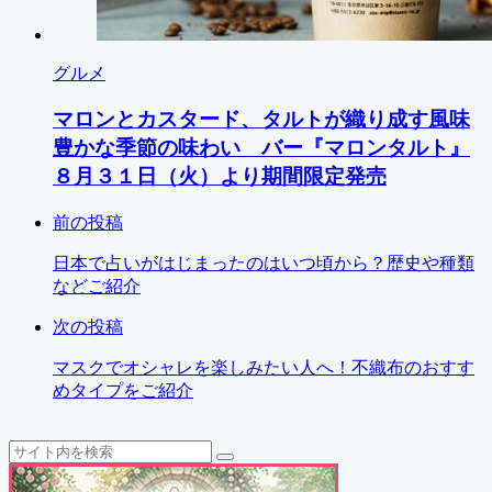
グルメ
マロンとカスタード、タルトが織り成す風味
豊かな季節の味わい バー『マロンタルト』
８月３１日（火）より期間限定発売
前の投稿
日本で占いがはじまったのはいつ頃から？歴史や種類
などご紹介
次の投稿
マスクでオシャレを楽しみたい人へ！不織布のおすす
めタイプをご紹介
検
検
索
索