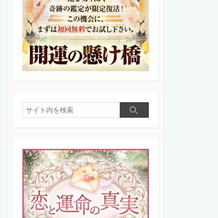
検
検
索
索