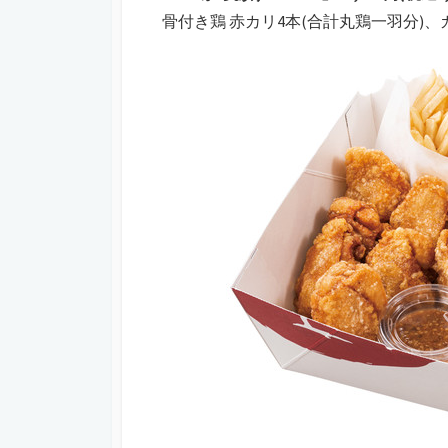
骨付き鶏 赤カリ4本(合計丸鶏一羽分)