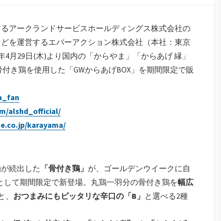
するアークランドサービスホールディングス株式会社の
などを運営するエバーアクション株式会社（本社：東京
1年4月29日(木)より国内の「からやま」「からあげ 縁」
骨付き鶏を使用した「GWからあげBOX」を期間限定で販
a_fan
/alshd_official/
ce.co.jp/karayama/
舗が続出した
「骨付き鶏」
が、ゴールデンウイークに自
として期間限定で新登場。丸鶏一羽分の骨付き鶏を
幅広
と、
おつまみにもピッタリな辛口の「B」
と選べる2種