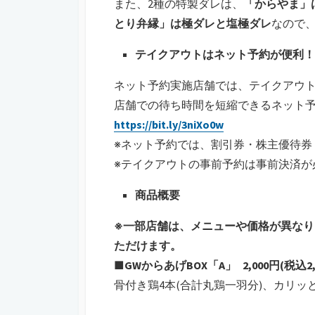
また、2種の特製ダレは、
「からやま」
とり弁縁」は極ダレと塩極ダレ
なので
テイクアウトはネット予約が便利！
ネット予約実施店舗では、テイクアウ
店舗での待ち時間を短縮できるネット
https://bit.ly/3niXo0w
※ネット予約では、割引券・株主優待券
※テイクアウトの事前予約は事前決済が
商品概要
※一部店舗は、メニューや価格が異な
ただけます。
■GWからあげBOX「A」 2,000円(税込2,
骨付き鶏4本(合計丸鶏一羽分)、カリッ