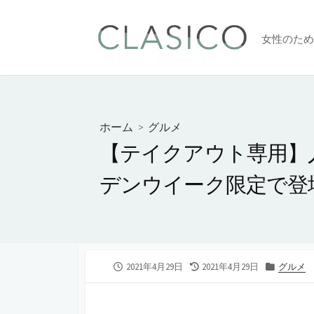
コ
ン
女性のため
テ
ン
ツ
へ
ス
ホーム
>
グルメ
キ
【テイクアウト専用】
ッ
プ
デンウイーク限定で登
公
2021年4月29日
最
2021年4月29日
カ
グルメ
開
終
テ
日
更
ゴ
新
リ