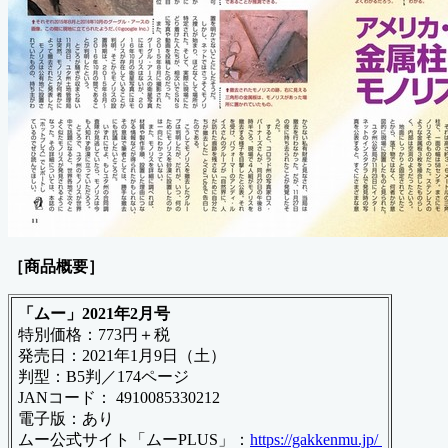
［商品概要］
「ムー」2021年2月号
特別価格：773円＋税
発売日：2021年1月9日（土）
判型：B5判／174ページ
JANコード： 4910085330212
電子版：あり
ムー公式サイト「ムーPLUS」：
https://gakkenmu.jp/