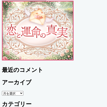
検
索
索
最近のコメント
アーカイブ
ア
ー
カテゴリー
カ