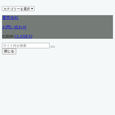
イ
ブ
カ
テ
運営会社
ゴ
リ
お問い合わせ
ー
©2026
CLASICO
ト
検
検
ッ
索
閉じる
索
プ
へ
戻
る