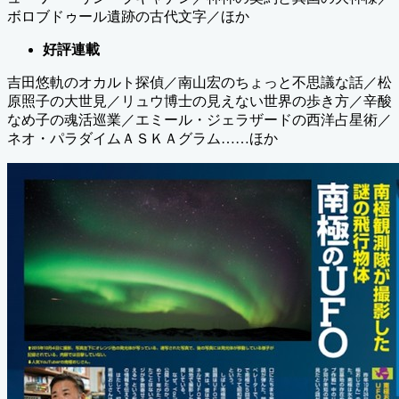
ボロブドゥール遺跡の古代文字／ほか
好評連載
吉田悠軌のオカルト探偵／南山宏のちょっと不思議な話／松
原照子の大世見／リュウ博士の見えない世界の歩き方／辛酸
なめ子の魂活巡業／エミール・ジェラザードの西洋占星術／
ネオ・パラダイムＡＳＫＡグラム……ほか