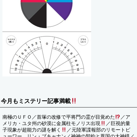
今月もミステリー記事満載
南極のＵＦＯ／首塚の改修で平将門の霊が目覚めた
／ア
メリカ・ユタ州の砂漠に金属柱モノリス出現
／巨視的量
子現象が超能力の謎を解く
／元陸軍諜報部のリモートビ
ューワー リン・ブキャナン／神神の契約と異国の大神様／