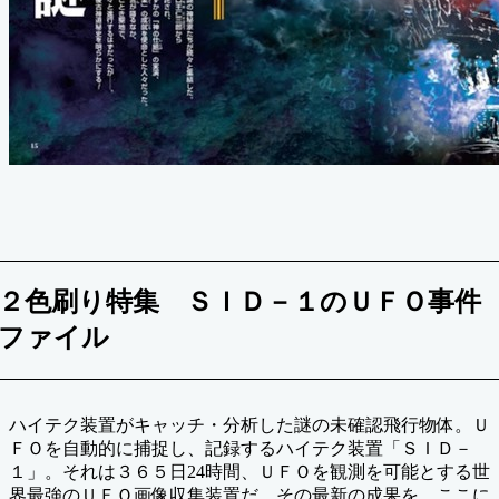
２色刷り特集 ＳＩＤ－１のＵＦＯ事件
ファイル
ハイテク装置がキャッチ・分析した謎の未確認飛行物体。Ｕ
ＦＯを自動的に捕捉し、記録するハイテク装置「ＳＩＤ－
１」。それは３６５日24時間、ＵＦＯを観測を可能とする世
界最強のＵＦＯ画像収集装置だ。その最新の成果を、ここに