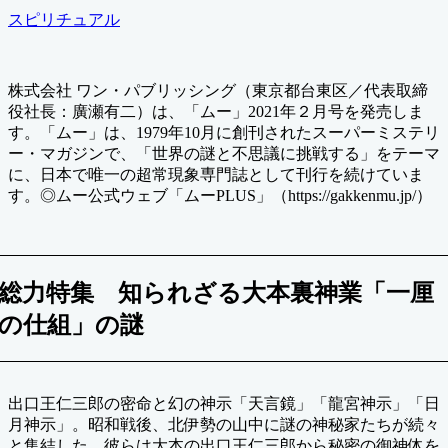
終
カ
スピリチュアル
更
テ
新
ゴ
日
リ
株式会社 ワン・パブリッシング（東京都台東区／代表取締
ー
役社長：廣瀬有二）は、「ムー」2021年２月号を発売しま
す。「ムー」は、1979年10月に創刊されたスーパーミステリ
ー・マガジンで、「世界の謎と不思議に挑戦する」をテーマ
に、日本で唯一の超常現象専門誌として刊行を続けていま
す。◎ムー公式ウェブ「ムーPLUS」（https://gakkenmu.jp/）
総力特集 知られざる大本裏神業「一厘
の仕組」の謎
出口王仁三郎の密命と幻の神示「天言鏡」「龍宮神示」「日
月神示」。昭和戦後、北伊勢の山中に謎の神秘家たちが続々
と集結した。彼らは大本の出口王仁三郎から秘密の御神体を