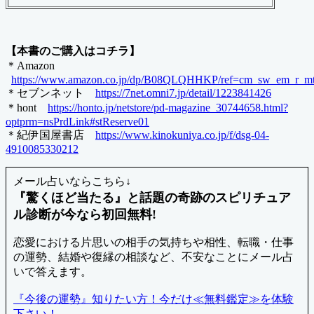
【本書のご購入はコチラ】
＊Amazon
https://www.amazon.co.jp/dp/B08QLQHHKP/ref=cm_sw_em_r
＊セブンネット
https://7net.omni7.jp/detail/1223841426
＊hont
https://honto.jp/netstore/pd-magazine_30744658.html?
optprm=nsPrdLink#stReserve01
＊紀伊国屋書店
https://www.kinokuniya.co.jp/f/dsg-04-
4910085330212
メール占いならこちら↓
『驚くほど当たる』と話題の奇跡のスピリチュア
ル診断が今なら初回無料!
恋愛における片思いの相手の気持ちや相性、転職・仕事
の運勢、結婚や復縁の相談など、不安なことにメール占
いで答えます。
『今後の運勢』知りたい方！今だけ≪無料鑑定≫を体験
下さい！