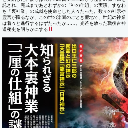
託され、完成まであとわずかの「神の仕組」の実演、すなわ
ち「裏神業」の成就を使命とした人々だった。数々の神示や
霊言が降るなか、この世の楽園のごとき聖地で、世紀の神業
は着々と進行するはずだったが……。光芒を放った戦後古神
道秘史を明らかにする