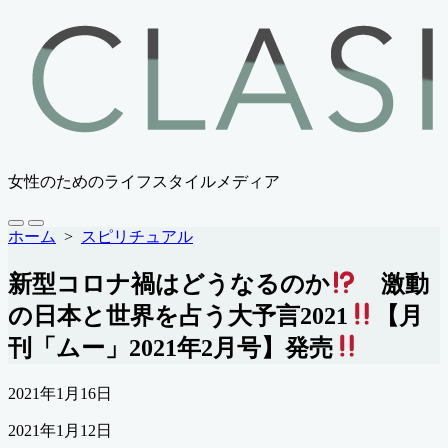
コ
ン
テ
ン
ツ
へ
ス
キ
女性のためのライフスタイルメディア
ッ
プ
検
メ
ホーム
>
スピリチュアル
索
ニ
切
ュ
新型コロナ禍はどうなるのか
激動
り
ー
替
の日本と世界を占う大予言2021
【月
え
刊「ムー」2021年2月号】発売
公
2021年1月16日
開
最
2021年1月12日
日