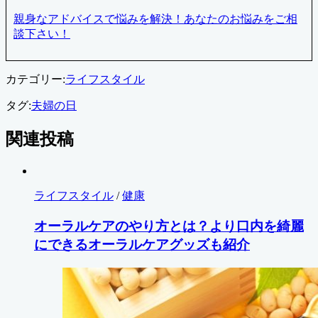
親身なアドバイスで悩みを解決！あなたのお悩みをご相
談下さい！
カテゴリー:
ライフスタイル
タグ:
夫婦の日
関連投稿
ライフスタイル
/
健康
オーラルケアのやり方とは？より口内を綺麗
にできるオーラルケアグッズも紹介