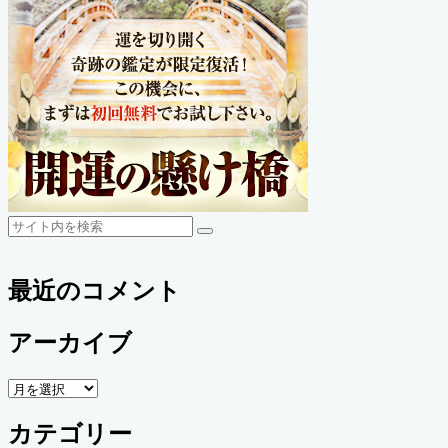
検
検
索
索
最近のコメント
アーカイブ
ア
ー
カテゴリー
カ