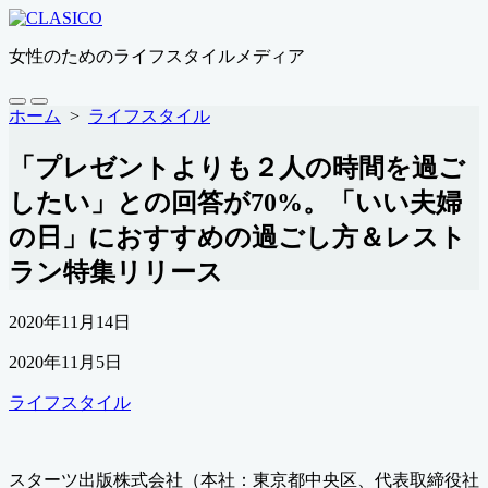
コ
ン
女性のためのライフスタイルメディア
テ
ン
ツ
検
メ
ホーム
>
ライフスタイル
索
ニ
へ
切
ュ
ス
「プレゼントよりも２人の時間を過ご
り
ー
キ
替
したい」との回答が70%。「いい夫婦
ッ
え
プ
の日」におすすめの過ごし方＆レスト
ラン特集リリース
公
2020年11月14日
開
最
2020年11月5日
日
終
カ
ライフスタイル
更
テ
新
ゴ
日
リ
スターツ出版株式会社（本社：東京都中央区、代表取締役社