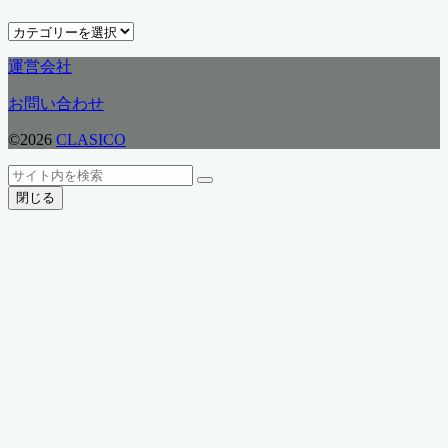
イ
ブ
カ
テ
運営会社
ゴ
リ
お問い合わせ
ー
©2026
CLASICO
ト
検
検
ッ
索
閉じる
索
プ
へ
戻
る