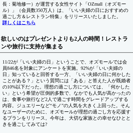
ー
長：菊地修一）が運営する女性サイト「OZmall（オズモー
ル）」（会員数350万人）は、「いい夫婦の日におすすめの
過ごし方＆レストラン特集」をリリースいたしました。
詳しくはこちら
欲しいのはプレゼントよりも2人の時間！レストラ
ンや旅行に支持が集まる
11/22が「いい夫婦の日」ということで、オズモールでは会
員846名を対象にアンケートを実施。92%が「いい夫婦の
日」知っていると回答する一方、「いい夫婦の日に何かした
ことがある？」という質問には「ある」と答えた人が既婚者
の10%以下だった。理想の過ごし方については、「何かした
い」という希望が圧倒的多数で、なかでも人気が高かったの
は、食事や旅行など2人で過ごす時間をグレードアップする
内容。ジュエリーなど“モノ”の人気を大きく上回った。そん
なユーザーのために、オズモールが理想の過ごし方を応援す
るプランをリリース。今年は、大切な家族との幸せなひとと
きを過ごしてみては?