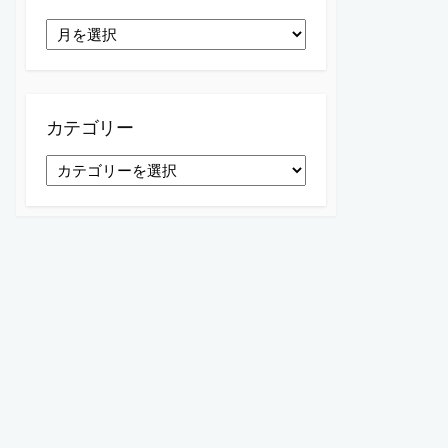
ア
ー
カ
イ
ブ
カテゴリー
カ
テ
ゴ
リ
ー