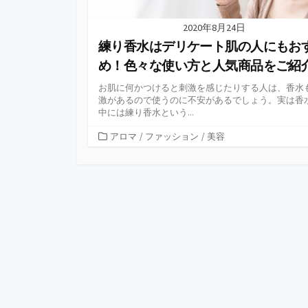
2020年8月24日
練り香水はデリケート肌の人にもお
め！色々な使い方と人気商品をご紹
お肌に何かつけると刺激を感じたりする人は、香水
激があるので使うのに不安があるでしょう。実は香
中には練り香水という...
カ
アロマ
/
ファッション
/
美容
テ
ゴ
リ
ー