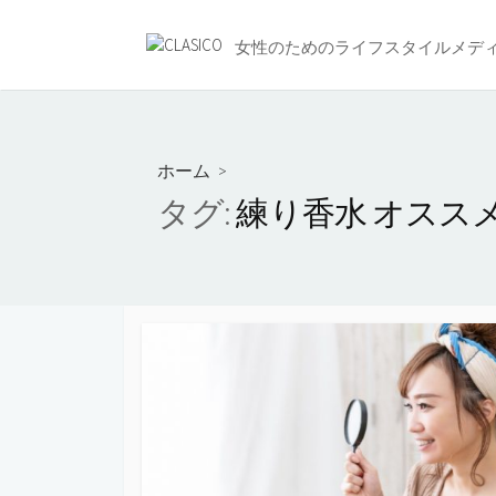
コ
ン
女性のためのライフスタイルメデ
テ
ン
ツ
へ
ホーム
>
ス
タグ:
練り香水 オスス
キ
ッ
プ