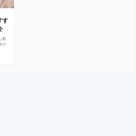
すす
介
も刺
水の