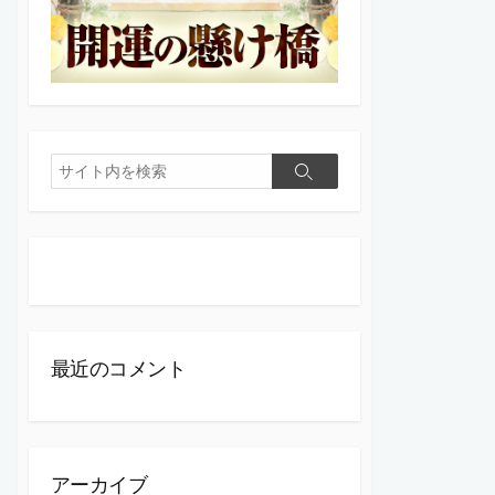
検
検
索
索
最近のコメント
アーカイブ