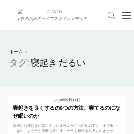
コ
ン
検
メ
テ
女性のためのライフスタイルメディア
索
ニ
ン
切
ュ
ツ
り
ー
へ
替
え
ス
ホーム
>
キ
タグ:
寝起き だるい
ッ
プ
2020年9月14日
寝起きを良くするの8つの方法。寝てるのにな
ぜ眠いのか
普段から寝起きが悪い人はいませんか？目が覚めても「まだ眠い」
「怠い」ようだと気分も乗らず、一日を頑張る気力もわきませ