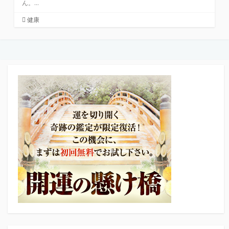
ん。...
カ
健康
テ
ゴ
リ
ー