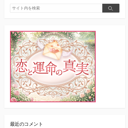
検
検
索
索
最近のコメント