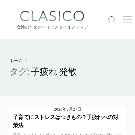
コ
ン
テ
検
メ
ン
女性のためのライフスタイルメディア
索
ニ
ツ
切
ュ
り
ー
へ
替
ス
え
キ
ホーム
>
ッ
タグ:
子疲れ 発散
プ
2020年8月27日
子育てにストレスはつきもの？子疲れへの対
策法
子育てにストレスを感じることはありませんか？子供の世話をしな