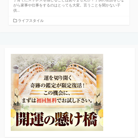
がら家事や仕事をするのはとっても大変。言うことを聞かない子
供...
カ
ライフスタイル
テ
ゴ
リ
ー