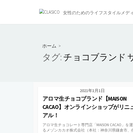
コ
ン
女性のためのライフスタイルメデ
テ
ン
ツ
へ
ホーム
>
ス
タグ:
チョコブランド 
キ
ッ
プ
2021年1月1日
アロマ生チョコブランド【MAISON
CACAO】オンラインショップがリニ
アル！
アロマ生チョコレート専門店「MAISON CACAO」を
るメゾンカカオ株式会社（本社：神奈川県鎌倉市、