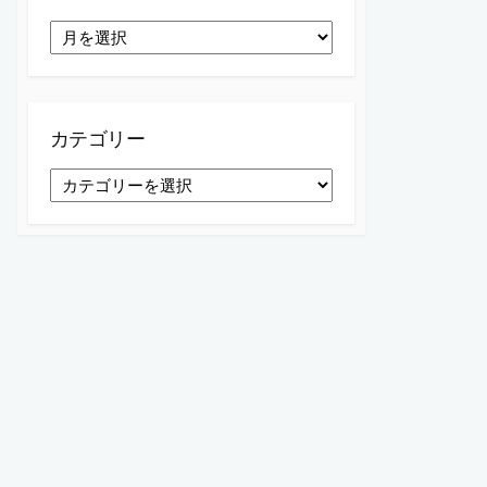
ア
ー
カ
イ
ブ
カテゴリー
カ
テ
ゴ
リ
ー