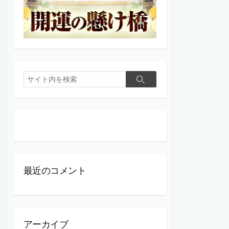
検
検
索
索
最近のコメント
アーカイブ