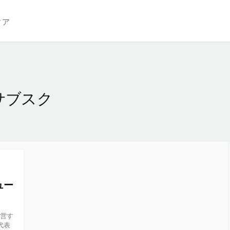
ィア
サブスク
ュー
運営す
代表