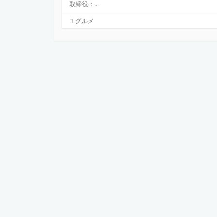
取締役：...
カ
グルメ
テ
ゴ
リ
ー