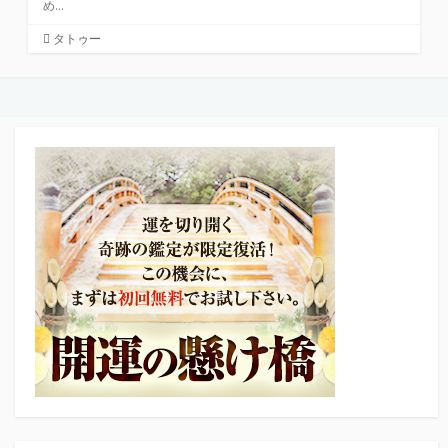
め...
カ
タトゥー
テ
ゴ
リ
ー