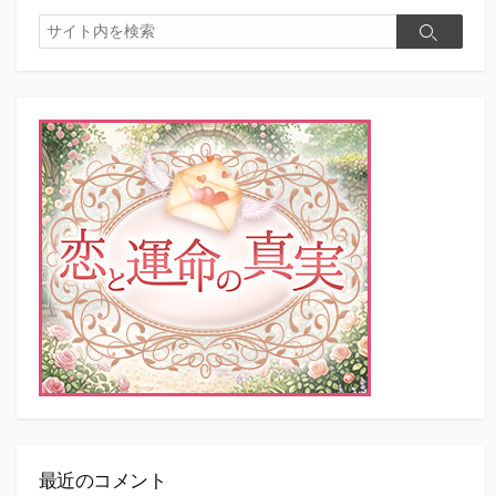
検
検
索
索
最近のコメント