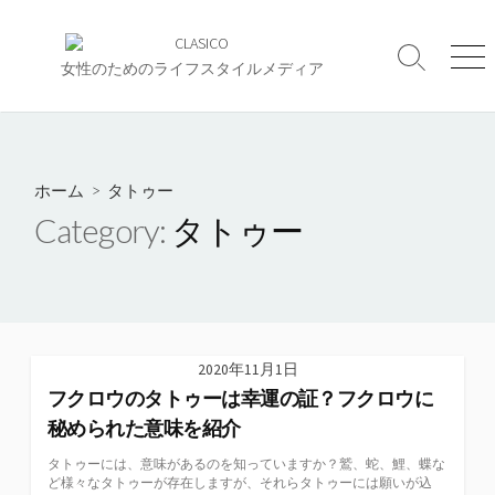
コ
ン
検
メ
テ
女性のためのライフスタイルメディア
索
ニ
ン
切
ュ
ツ
り
ー
へ
替
え
ス
ホーム
> タトゥー
キ
Category:
タトゥー
ッ
プ
2020年11月1日
フクロウのタトゥーは幸運の証？フクロウに
秘められた意味を紹介
タトゥーには、意味があるのを知っていますか？鷲、蛇、鯉、蝶な
ど様々なタトゥーが存在しますが、それらタトゥーには願いが込