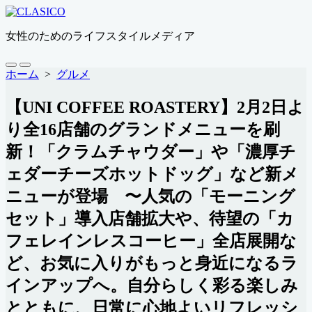
コ
ン
女性のためのライフスタイルメディア
テ
ン
ツ
検
メ
ホーム
>
グルメ
索
ニ
へ
切
ュ
ス
【UNI COFFEE ROASTERY】2月2日よ
り
ー
キ
替
り全16店舗のグランドメニューを刷
ッ
え
プ
新！「クラムチャウダー」や「濃厚チ
ェダーチーズホットドッグ」など新メ
ニューが登場 〜人気の「モーニング
セット」導入店舗拡大や、待望の「カ
フェレインレスコーヒー」全店展開な
ど、お気に入りがもっと身近になるラ
インアップへ。自分らしく彩る楽しみ
とともに、日常に心地よいリフレッシ