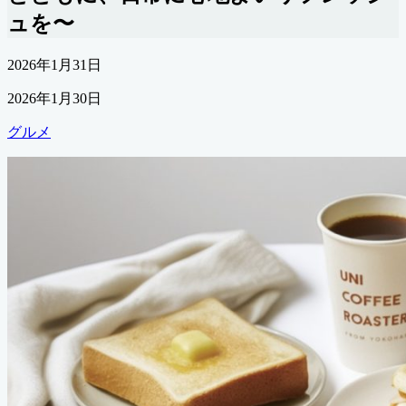
ュを〜
公
2026年1月31日
開
最
2026年1月30日
日
終
カ
グルメ
更
テ
新
ゴ
日
リ
ー