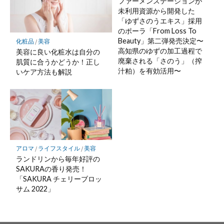
ファーメンステーションが
未利用資源から開発した
「ゆずさのうエキス」採用
のポーラ「From Loss To
Beauty」第二弾発売決定〜
化粧品
/
美容
高知県のゆずの加工過程で
美容に良い化粧水は自分の
廃棄される「さのう」（搾
肌質に合うかどうか！正し
汁粕）を有効活用〜
いケア方法も解説
アロマ
/
ライフスタイル
/
美容
ランドリンから毎年好評の
SAKURAの香り発売！
「SAKURA チェリーブロッ
サム 2022」