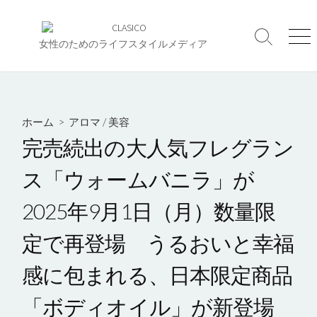
コ
ン
検
メ
テ
女性のためのライフスタイルメディア
索
ニ
ン
切
ュ
ツ
り
ー
へ
替
え
ス
ホーム
>
アロマ
/
美容
キ
完売続出の大人気フレグラン
ッ
プ
ス「ウォームバニラ」が
2025年9月1日（月）数量限
定で再登場 うるおいと幸福
感に包まれる、日本限定商品
「ボディオイル」が新登場