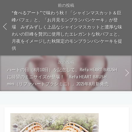
前の投稿
“食べるアート”で味わう秋！「シャインマスカット＆巨
峰パフェ」と、「お月見モンブランパンケーキ」が登
場 みずみずしく上品なシャインマスカットと濃厚な味
わいの巨峰を贅沢に使用したエレガントな秋パフェと、
月夜をイメージした秋限定のモンブランパンケーキを提
供
次の投稿
ハートの日（8月10日）を記念して、ReFa HEART BRUSH
に待望のミニサイズが登場！「ReFa HEART BRUSH
mini（リファハートブラシミニ）」2025年8月新発売