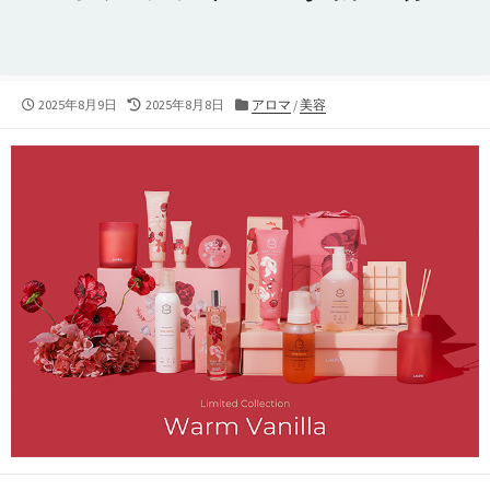
公
最
カ
2025年8月9日
2025年8月8日
アロマ
/
美容
開
終
テ
日
更
ゴ
新
リ
日
ー