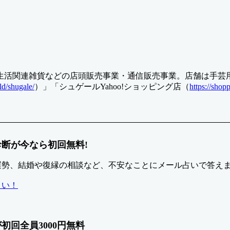
生活関連雑貨などの店頭販売事業・通信販売事業。店舗は手芸
ld/shugale/
）」「シュゲールYahoo!ショッピング店（
https://shop
断が今なら初回無料!
運勢、結婚や復縁の相談など、不安なことにメール占いで答え
さい！
回全員3000円無料