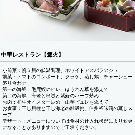
中華レストラン【篝火】
小前菜：帆立貝の低温調理、ホワイトアスパラのジュ
前菜：トマトのコンポート、クラゲ、蒸し鶏、チャーシュー
盛り合わせ
第一の海鮮：毛鹿鮫のヒレ ほうれん草を添えて
第二の海鮮：海老と烏賊と紫蘇のハーブ炒め
お肉：和牛オイスター炒め 山芋ピュレを添えて
お食事：干し貝柱と干し海老の雑穀粥、信州福味鶏の蒸しス
ープ
デザート：メニューについては食材の仕入れ状況により変更
になることがありますのでご了承ください。