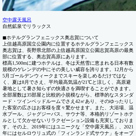
空中露天風呂
自然鉱泉でリラックス
◼︎ホテルグランフェニックス奥志賀について
上信越高原国立公園内に位置するホテルグランフェニックス
奥志賀は、長野県北部の上信越高原国立公園志賀高原の最奥
部に位置する、奥志賀高原にあります。
標高1,500mに建つホテルは、冬は天然雪に恵まれる日本有数
規模のゲレンデの中にその美しい威容を誇ります。12月から
5月ゴールデンウィークまでスキーを楽しめるだけではな
く、夏は8月でさえ、平均最高気温が21℃と涼しく、高原避
暑地として暑さ知らずの快適さを満喫することができます。
全部屋数は35部屋と比較的小規模ながら、標準的なスタンダ
ード・ツインベッドルームでさえ42㎡あり、そのゆったりし
た客室の広さはお客様を度々驚かせます。また、大浴場、温
水プール、ジャグジーバス、サウナ等、本格的リゾートホテ
ルとして欠かせないリラクゼーション設備も充実しておりま
す。その上、2019年にはユニークな「空中露天風呂」、2021
年にはセルロウリュ式の「フィンランド式サウナ」をオープ