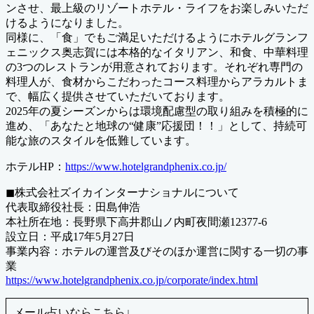
ンさせ、最上級のリゾートホテル・ライフをお楽しみいただ
けるようになりました。
同様に、「食」でもご満足いただけるようにホテルグランフ
ェニックス奥志賀には本格的なイタリアン、和食、中華料理
の3つのレストランが用意されております。それぞれ専門の
料理人が、食材からこだわったコース料理からアラカルトま
で、幅広く提供させていただいております。
2025年の夏シーズンからは環境配慮型の取り組みを積極的に
進め、「あなたと地球の“健康”応援団！！」として、持続可
能な旅のスタイルを低難しています。
ホテルHP：
https://www.hotelgrandphenix.co.jp/
◼︎株式会社ズイカインターナショナルについて
代表取締役社長：田島伸浩
本社所在地：長野県下高井郡山ノ内町夜間瀬12377-6
設立日：平成17年5月27日
事業内容：ホテルの運営及びそのほか運営に関する一切の事
業
https://www.hotelgrandphenix.co.jp/corporate/index.html
メール占いならこちら↓