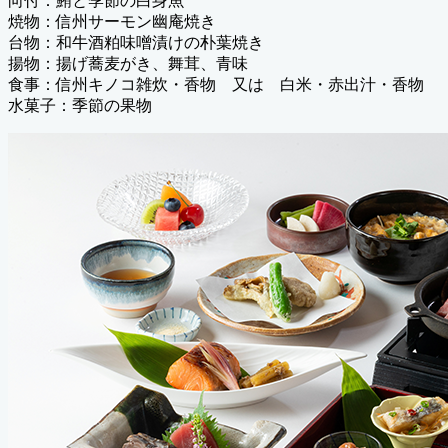
向付：鮪と季節の白身魚
焼物：信州サーモン幽庵焼き
台物：和牛酒粕味噌漬けの朴葉焼き
揚物：揚げ蕎麦がき、舞茸、青味
食事：信州キノコ雑炊・香物 又は 白米・赤出汁・香物
水菓子：季節の果物