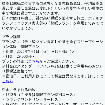
標高1,500mに位置する自然豊かな奥志賀高原は、平均最高気
温25度（最低気温は20度以下）という真夏でも涼しい環境の
中で快適に過ごすことができます。
日々の疲れを癒し、質の高い睡眠を追求する旅に、ホテルグ
ランフェニックス奥志賀の「快眠プラン」を利用してみては
いかがでしょうか。
プラン詳細
プラン名：【最上級ツイン限定】心身を癒すスリープケーシ
ョン体験 快眠プラン
・期間：2025年7月1日（火）〜11月4日（火）
・料金：29,600円〜
プランの詳細は
こちら
からご確認ください。
※料金はスタンダードツインを2名様1室でご利用時のおひと
り様税込価格です。
※宿泊日、ご利用人数によって料金は異なります。詳しくは
こちら
料金に含まれる内容
・1泊2食（ご夕食は快眠プラン特別コース）
・ラウンジワンドリンクサービス
・特別貸し出しアメニティ（マットレス、枕、リファイニン