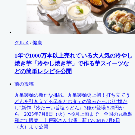
グルメ
/
健康
1年で1000万本以上売れている大人気の冷やし
焼き芋「冷やし焼き芋」で作る芋スイーツな
どの簡単レシピを公開
前の投稿
丸亀製麺の新たな挑戦。丸亀製麺史上初！打ち立てう
どんを引き立てる昆布とホタテの旨みたっぷり“塩だ
し”新作『冷たーい旨塩うどん』3種が登場 520円か
ら 2025年7月8日（火）〜9月上旬まで 全国の丸亀製
麺にて販売 上戸彩さん出演 新TVCMも7月8日
（火）より公開