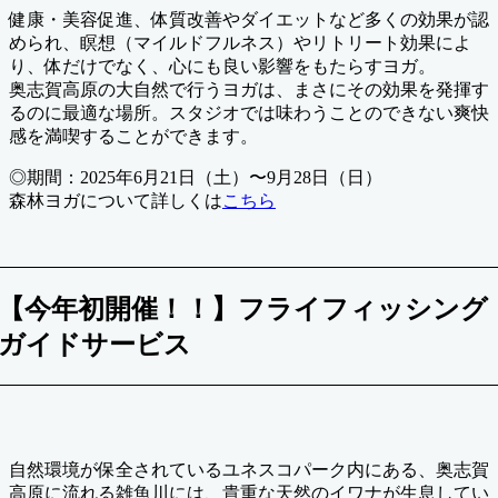
健康・美容促進、体質改善やダイエットなど多くの効果が認
められ、瞑想（マイルドフルネス）やリトリート効果によ
り、体だけでなく、心にも良い影響をもたらすヨガ。
奥志賀高原の大自然で行うヨガは、まさにその効果を発揮す
るのに最適な場所。スタジオでは味わうことのできない爽快
感を満喫することができます。
◎期間：2025年6月21日（土）〜9月28日（日）
森林ヨガについて詳しくは
こちら
【今年初開催！！】フライフィッシング
ガイドサービス
自然環境が保全されているユネスコパーク内にある、奥志賀
高原に流れる雑魚川には、貴重な天然のイワナが生息してい