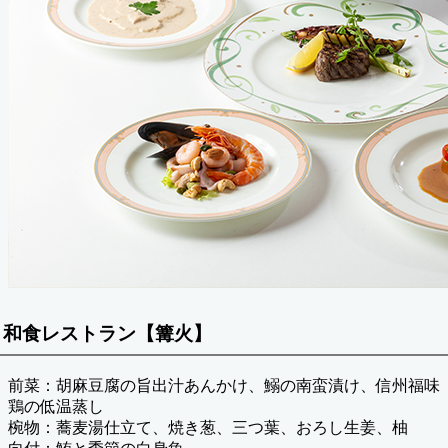
和食レストラン【篝火】
前菜：胡麻豆腐の旨出汁あんかけ、鰯の南蛮漬け、信州福味
鶏の低温蒸し
椀物：蕎麦湯仕立て、焼き葱、三つ葉、おろし生姜、柚