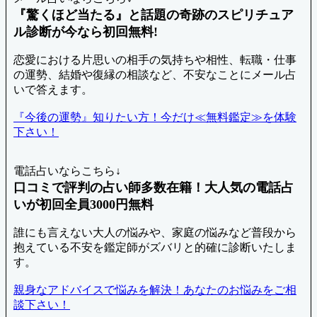
『驚くほど当たる』と話題の奇跡のスピリチュア
ル診断が今なら初回無料!
恋愛における片思いの相手の気持ちや相性、転職・仕事
の運勢、結婚や復縁の相談など、不安なことにメール占
いで答えます。
『今後の運勢』知りたい方！今だけ≪無料鑑定≫を体験
下さい！
電話占いならこちら↓
口コミで評判の占い師多数在籍！大人気の電話占
いが初回全員3000円無料
誰にも言えない大人の悩みや、家庭の悩みなど普段から
抱えている不安を鑑定師がズバリと的確に診断いたしま
す。
親身なアドバイスで悩みを解決！あなたのお悩みをご相
談下さい！