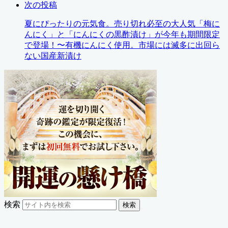
次の投稿
夏にぴったりの元気食。売り切れ必至の大人気「梅に
んにく」と「にんにくの黒酢漬け」が今年も期間限定
で登場！〜有機にんにく使用。市場には滅多に出回ら
ない国産新漬け
検索
検索