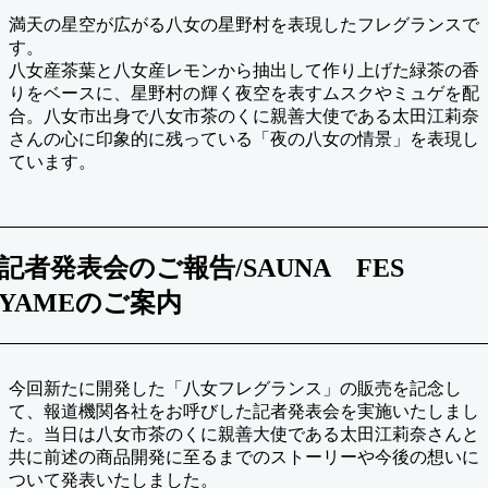
満天の星空が広がる八女の星野村を表現したフレグランスで
す。
八女産茶葉と八女産レモンから抽出して作り上げた緑茶の香
りをベースに、星野村の輝く夜空を表すムスクやミュゲを配
合。八女市出身で八女市茶のくに親善大使である太田江莉奈
さんの心に印象的に残っている「夜の八女の情景」を表現し
ています。
記者発表会のご報告/SAUNA FES
YAMEのご案内
今回新たに開発した「八女フレグランス」の販売を記念し
て、報道機関各社をお呼びした記者発表会を実施いたしまし
た。当日は八女市茶のくに親善大使である太田江莉奈さんと
共に前述の商品開発に至るまでのストーリーや今後の想いに
ついて発表いたしました。