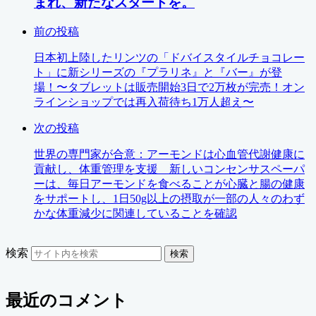
まれ、新たなスタートを。
前の投稿
日本初上陸したリンツの「ドバイスタイルチョコレー
ト」に新シリーズの『プラリネ』と『バー』が登
場！〜タブレットは販売開始3日で2万枚が完売！オン
ラインショップでは再入荷待ち1万人超え〜
次の投稿
世界の専門家が合意：アーモンドは心血管代謝健康に
貢献し、体重管理を支援 新しいコンセンサスペーパ
ーは、毎日アーモンドを食べることが心臓と腸の健康
をサポートし、1日50g以上の摂取が一部の人々のわず
かな体重減少に関連していることを確認
検索
検索
最近のコメント