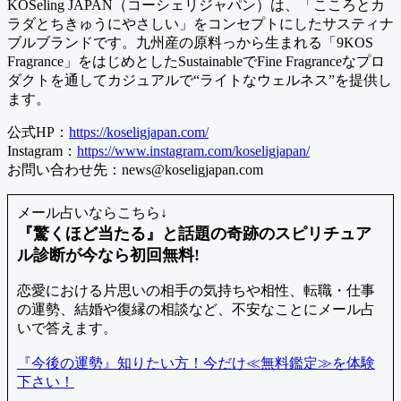
KOSeling JAPAN（コーシェリジャパン）は、「こころとカ
ラダとちきゅうにやさしい」をコンセプトにしたサスティナ
ブルブランドです。九州産の原料っから生まれる「9KOS
Fragrance」をはじめとしたSustainableでFine Fragranceなプロ
ダクトを通してカジュアルで“ライトなウェルネス”を提供し
ます。
公式HP：
https://koseligjapan.com/
Instagram：
https://www.instagram.com/koseligjapan/
お問い合わせ先：news@koseligjapan.com
メール占いならこちら↓
『驚くほど当たる』と話題の奇跡のスピリチュア
ル診断が今なら初回無料!
恋愛における片思いの相手の気持ちや相性、転職・仕事
の運勢、結婚や復縁の相談など、不安なことにメール占
いで答えます。
『今後の運勢』知りたい方！今だけ≪無料鑑定≫を体験
下さい！