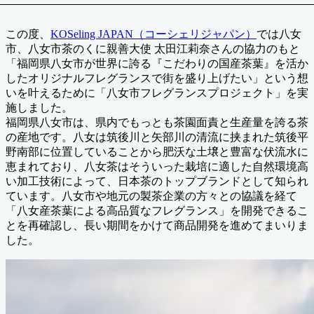
この度、
KOSeling JAPAN（コーシェリジャパン）
では八女
市、八女市茶のくに親善大使 太田江莉奈さんの協力のもと
「福岡県八女市が世界に誇る『こだわりの国産茶葉』を活か
したオリジナルフレグランスで街を盛り上げたい」という想
いを叶えるために「八女市フレグランスプロジェクト」を実
施しました。
福岡県八女市は、県内でもっとも茶園面責と生産量を誇る茶
の産地です。八女は筑後川と矢部川の清流に挟まれた筑後平
野南部に位置していることから肥沃な土壌と豊富な伏流水に
恵まれており、八女茶はそういった栽培に適した自然環境高
い加工技術によって、日本茶のトップブランドとして知られ
ています。八女市や地元の製茶企業の方々との協議を経て
「八女産茶葉による高品質なフレグランス」を開発できるこ
とを再確認し、長い期間をかけて商品開発を進めてまいりま
した。