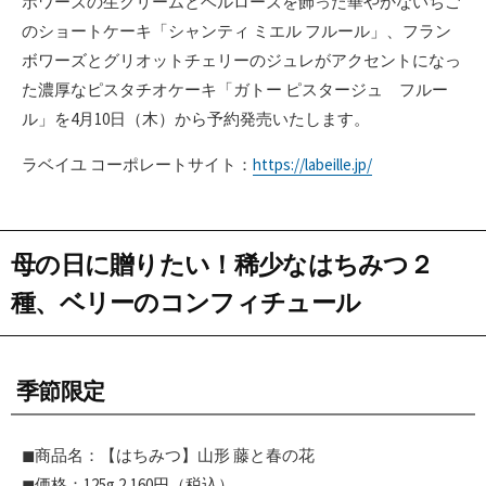
ボワーズの生クリームとベルローズを飾った華やかないちご
のショートケーキ「シャンティ ミエル フルール」、フラン
ボワーズとグリオットチェリーのジュレがアクセントになっ
た濃厚なピスタチオケーキ「ガトー ピスタージュ フルー
ル」を4月10日（木）から予約発売いたします。
ラベイユ コーポレートサイト：
https://labeille.jp/
母の日に贈りたい！稀少なはちみつ２
種、ベリーのコンフィチュール
季節限定
◼︎商品名：【はちみつ】山形 藤と春の花
◼︎価格：125g 2,160円（税込）