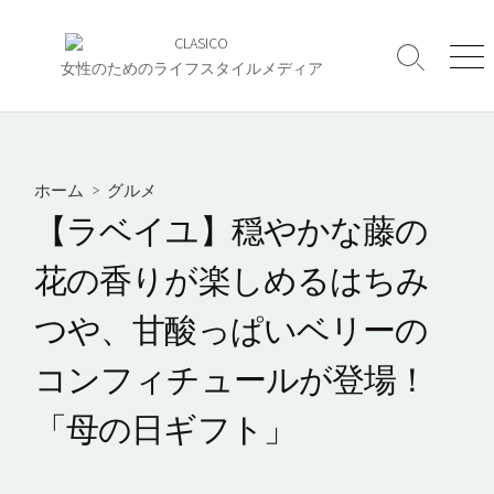
コ
ン
検
メ
テ
女性のためのライフスタイルメディア
索
ニ
ン
切
ュ
ツ
り
ー
へ
替
え
ス
ホーム
>
グルメ
キ
【ラベイユ】穏やかな藤の
ッ
プ
花の香りが楽しめるはちみ
つや、甘酸っぱいベリーの
コンフィチュールが登場！
「母の日ギフト」