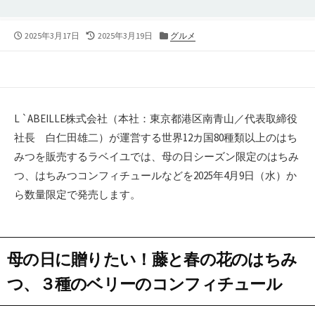
公
最
カ
2025年3月17日
2025年3月19日
グルメ
開
終
テ
日
更
ゴ
新
リ
日
ー
L `ABEILLE株式会社（本社：東京都港区南青山／代表取締役
社長 白仁田雄二）が運営する世界12カ国80種類以上のはち
みつを販売するラベイユでは、母の日シーズン限定のはちみ
つ、はちみつコンフィチュールなどを2025年4月9日（水）か
ら数量限定で発売します。
母の日に贈りたい！藤と春の花のはちみ
つ、３種のベリーのコンフィチュール