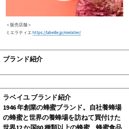
＜販売店舗＞
ミエラティエ
https://labeille.jp/mielatier/
ブランド紹介
ラベイユ ブランド紹介
1946 年創業の蜂蜜ブランド。自社養蜂場
の蜂蜜と世界の養蜂場を訪ねて買付けた
世界12 か国80 種類以上の蜂蜜、蜂蜜食品