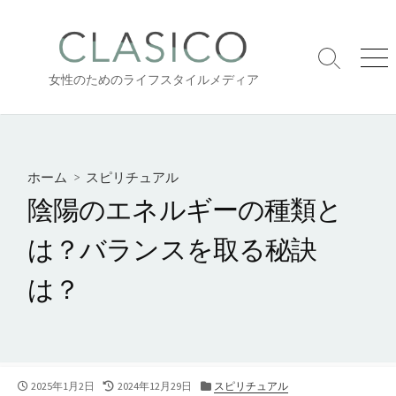
コ
ン
テ
検
メ
ン
女性のためのライフスタイルメディア
索
ニ
ツ
切
ュ
り
ー
へ
替
ス
え
キ
ホーム
>
スピリチュアル
ッ
陰陽のエネルギーの種類と
プ
は？バランスを取る秘訣
は？
公
2025年1月2日
最
2024年12月29日
カ
スピリチュアル