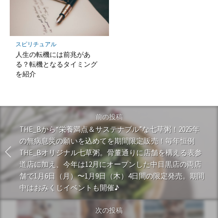
スピリチュアル
人生の転機には前兆があ
る？転機となるタイミング
を紹介
前の投稿
THE_Bから“栄養満点＆サステナブル”な七草粥！2025年
の無病息災の願いを込めてを期間限定販売！毎年恒例
THE_Bオリジナル七草粥。骨董通りに店舗を構える表参
道店に加え、今年は12月にオープンした中目黒店の両店
舗で1月6日（月）〜1月9日（木）4日間の限定発売。期間
中はおみくじイベントも開催♪
次の投稿