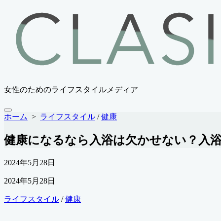
コ
ン
テ
ン
ツ
へ
ス
キ
女性のためのライフスタイルメディア
ッ
プ
メ
ホーム
>
ライフスタイル
/
健康
ニ
ュ
健康になるなら入浴は欠かせない？入
ー
公
2024年5月28日
開
最
2024年5月28日
日
終
カ
ライフスタイル
/
健康
更
テ
新
ゴ