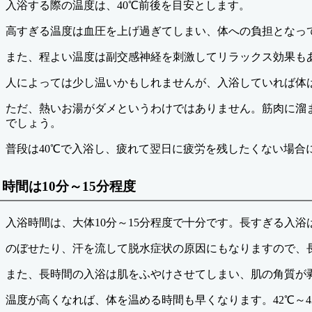
入浴する際の温度は、40℃前後を目安とします。
高すぎる温度は血圧を上げ過ぎてしまい、体への負担となっ
また、程よい温度は副交感神経を刺激してリラックス効果も
人によっては少し温いかもしれませんが、入浴していれば体
ただ、熱いお湯がダメというわけではありません。筋肉に溜
でしょう。
普段は40℃で入浴し、疲れて翌日に疲労を残したくない場合
時間は10分～15分程度
入浴時間は、大体10分～15分程度で十分です。長すぎる入
のぼせたり、汗を流して脱水症状の原因にもなりますので、
また、長時間の入浴は肌をふやけさせてしまい、肌の角質が
温度が高くなれば、体を温める時間も早くなります。42℃～