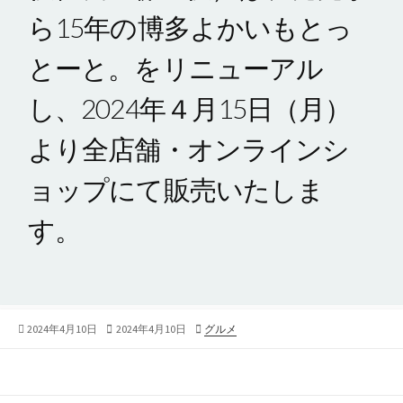
ら15年の博多よかいもとっ
とーと。をリニューアル
し、2024年４⽉15⽇（月）
より全店舗・オンラインシ
ョップにて販売いたしま
す。
公
2024年4月10日
最
2024年4月10日
カ
グルメ
開
終
テ
日
更
ゴ
新
リ
日
ー