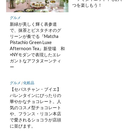
つを楽しもう！
グルメ
新緑が美しく輝く表参道
で、抹茶とピスタチオのグ
リーンが奏でる『Matcha
Pistachio Green Luxe
Afternoon Tea』新登場 和
×NYモダンで表現したエレ
ガントなアフタヌーンティ
ー
グルメ
/
化粧品
【セバスチャン・ブイエ】
バレンタインにぴったりの
華やかなチョコレート。人
気のコスメ型チョコレート
や、フランス・リヨン本店
で愛されるショコラが店頭
に並びます。