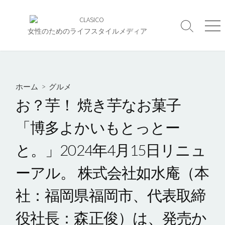
コ
ン
検
メ
テ
女性のためのライフスタイルメディア
索
ニ
ン
切
ュ
ツ
り
ー
へ
替
え
ス
ホーム
>
グルメ
キ
お？芋！ 焼き芋なお菓子
ッ
プ
「博多よかいもとっとー
と。」2024年4月15日リニュ
ーアル。 株式会社如水庵（本
社：福岡県福岡市、代表取締
役社長：森正俊）は、発売か