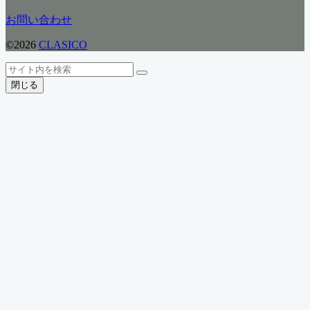
リ
お問い合わせ
ー
©2026
CLASICO
ト
検
検
ッ
索
閉じる
索
プ
へ
戻
る