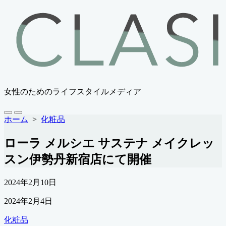
コ
ン
テ
ン
ツ
へ
ス
キ
女性のためのライフスタイルメディア
ッ
プ
検
メ
ホーム
>
化粧品
索
ニ
切
ュ
ローラ メルシエ サステナ メイクレッ
り
ー
替
スン伊勢丹新宿店にて開催
え
公
2024年2月10日
開
最
2024年2月4日
日
終
カ
化粧品
更