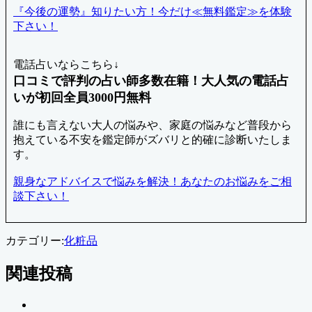
『今後の運勢』知りたい方！今だけ≪無料鑑定≫を体験
下さい！
電話占いならこちら↓
口コミで評判の占い師多数在籍！大人気の電話占
いが初回全員3000円無料
誰にも言えない大人の悩みや、家庭の悩みなど普段から
抱えている不安を鑑定師がズバリと的確に診断いたしま
す。
親身なアドバイスで悩みを解決！あなたのお悩みをご相
談下さい！
カテゴリー:
化粧品
関連投稿