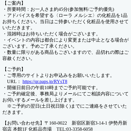
【ご案内】
・所要時間：お一人さま約45分(参加無料/ご予約優先)
・アドバイスを希望する〈ローラ メルシエ〉の化粧品を1品
お持ちください。当日はご持参いただく化粧品を使用させて
いただきます。
・混雑時はお待ちいただく場合がございます。
・イベントの内容は都合により変更または中止となる場合が
ございます。予めご了承ください。
・数量に限りがある商品もございますので、品切れの際はご
容赦ください。
【ご予約】
・ご専用のサイトよりお申込みをお願いいたします。
URL：
https://qr.paps.jp/RYsT8
・開催日前日の午前10時までご予約可能です。
・ご予約確定後、事務局よりメールにてご相談内容について
お伺いするメールを差し上げます。
※ご予約の翌日(土日祝日除く)までにご連絡をさせていた
だきます。
【お問い合わせ先】〒160-0022 新宿区新宿3-14-1 伊勢丹新
宿店 本館1F 化粧品売場 TEL:03-3358-6058