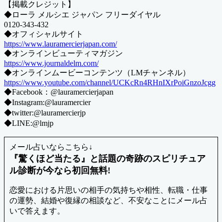
【掲載クレジット】
◆ローラ メルシエ ジャパン フリーダイヤル
0120-343-432
◆オフィシャルサイト
https://www.lauramercierjapan.com/
◆オンラインビューティマガジン
https://www.journaldelm.com/
◆オンラインムービーコンテンツ（LMチャンネル）
https://www.youtube.com/channel/UCKcRn4RHnIXrPoiGnzoJcgg
◆Facebook：@lauramercierjapan
◆Instagram:@lauramercier
◆twitter:@lauramercierjp
◆LINE:@lmjp
メール占いならこちら↓
『驚くほど当たる』と話題の奇跡のスピリチュア
ル診断が今なら初回無料!
恋愛における片思いの相手の気持ちや相性、転職・仕事
の運勢、結婚や復縁の相談など、不安なことにメール占
いで答えます。