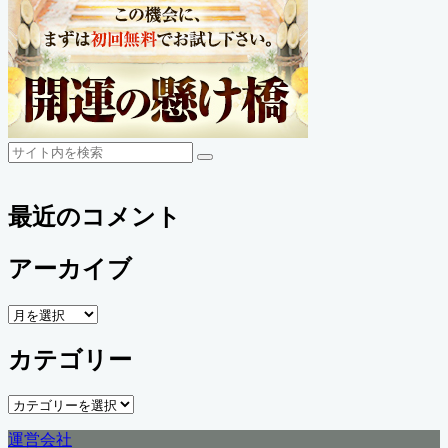
検
検
索
索
最近のコメント
アーカイブ
ア
ー
カテゴリー
カ
イ
ブ
カ
テ
運営会社
ゴ