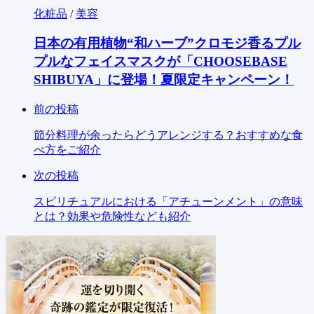
化粧品
/
美容
日本の有用植物“和ハーブ”クロモジ香るプル
プルなフェイスマスクが「CHOOSEBASE
SHIBUYA」に登場！夏限定キャンペーン！
前の投稿
節分料理が余ったらどうアレンジする？おすすめな食
べ方をご紹介
次の投稿
スピリチュアルにおける「アチューンメント」の意味
とは？効果や危険性なども紹介