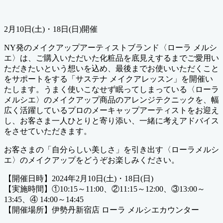
テ
新
ゴ
日
リ
2月10日(土)・18日(日)開催
ー
NY発のメイクアップアーティストブランド〈ローラ メルシ
エ〉は、ご購入いただいた化粧品を底見えするまでご愛用い
ただきたいという想いを込め、最後までお使いいただくこと
をサポートをする「サステナ メイクアレッスン」を開催い
たします。うまく使いこなせず眠ってしまっている〈ローラ
メルシエ〉のメイクアップ商品のアレンジテクニックを、幅
広く活躍しているプロのメーキャップアーティストをお迎え
し、お客さま一人ひとりと寄り添い、一緒に考えアドバイス
をさせていただきます。
お客さまの「自分らしい美しさ」を引き出す〈ローラメルシ
エ〉のメイクアップをどうぞお楽しみください。
【開催日時】2024年2月10日(土)・18日(日)
【実施時間】①10:15～11:00、②11:15～12:00、③13:00～
13:45、④ 14:00～14:45
【開催場所】伊勢丹新宿店 ローラ メルシエカウンター