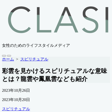
コ
ン
テ
ン
ツ
へ
ス
キ
女性のためのライフスタイルメディア
ッ
プ
検
メ
ホーム
>
スピリチュアル
索
ニ
切
ュ
彩雲を見かけるスピリチュアルな意味
り
ー
替
とは？龍雲や鳳凰雲なども紹介
え
公
2023年10月26日
開
最
2023年10月20日
日
終
カ
スピリチュアル
更