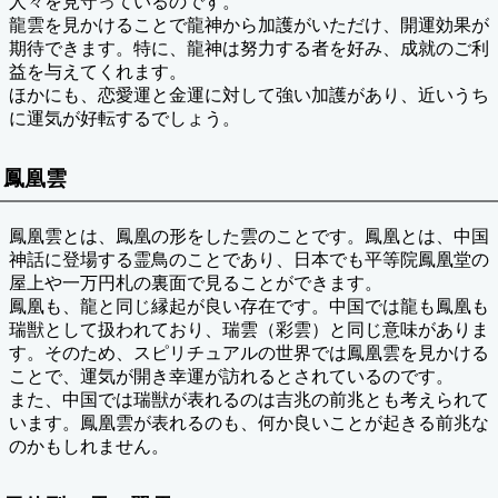
人々を見守っているのです。
龍雲を見かけることで龍神から加護がいただけ、開運効果が
期待できます。特に、龍神は努力する者を好み、成就のご利
益を与えてくれます。
ほかにも、恋愛運と金運に対して強い加護があり、近いうち
に運気が好転するでしょう。
鳳凰雲
鳳凰雲とは、鳳凰の形をした雲のことです。鳳凰とは、中国
神話に登場する霊鳥のことであり、日本でも平等院鳳凰堂の
屋上や一万円札の裏面で見ることができます。
鳳凰も、龍と同じ縁起が良い存在です。中国では龍も鳳凰も
瑞獣として扱われており、瑞雲（彩雲）と同じ意味がありま
す。そのため、スピリチュアルの世界では鳳凰雲を見かける
ことで、運気が開き幸運が訪れるとされているのです。
また、中国では瑞獣が表れるのは吉兆の前兆とも考えられて
います。鳳凰雲が表れるのも、何か良いことが起きる前兆な
のかもしれません。