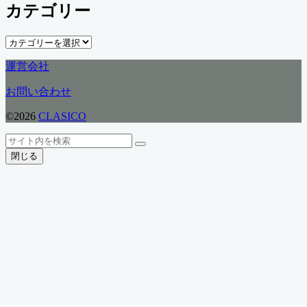
カテゴリー
カ
イ
ブ
カ
テ
運営会社
ゴ
リ
お問い合わせ
ー
©2026
CLASICO
ト
検
検
ッ
索
閉じる
索
プ
へ
戻
る