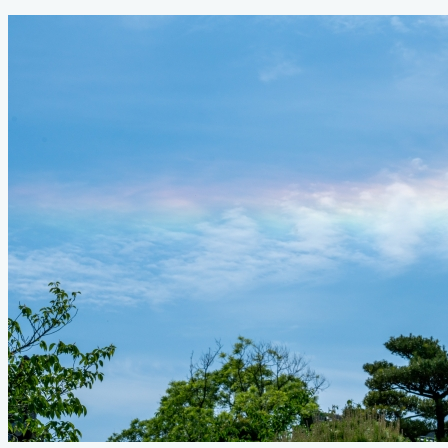
テ
新
ゴ
日
リ
ー