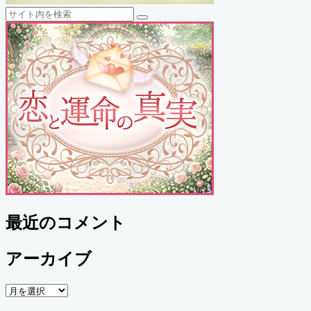
検
検
索
索
最近のコメント
アーカイブ
ア
ー