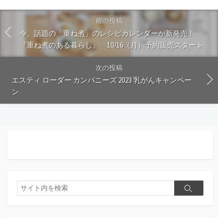
前の投稿
今、話題の「重ね煮」のレシピカレンダーが新発売！
『重ね煮のある暮らし』 10/16（月）予約販売スタート
次の投稿
エスティ ローダー カンパニーズ 2023 乳がんキャンペー
ン
検
検
索
索