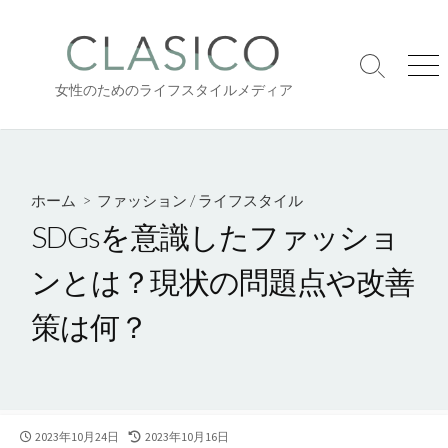
コ
ン
テ
検
メ
ン
女性のためのライフスタイルメディア
索
ニ
ツ
切
ュ
り
ー
へ
替
ス
え
キ
ホーム
>
ファッション
/
ライフスタイル
ッ
SDGsを意識したファッショ
プ
ンとは？現状の問題点や改善
策は何？
公
最
2023年10月24日
2023年10月16日