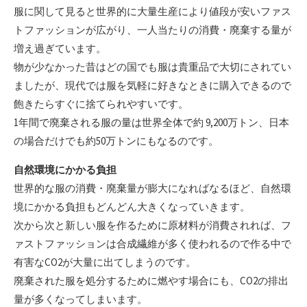
服に関して見ると世界的に大量生産により値段が安いファス
トファッションが広がり、一人当たりの消費・廃棄する量が
増え過ぎています。
物が少なかった昔はどの国でも服は貴重品で大切にされてい
ましたが、現代では服を気軽に好きなときに購入できるので
飽きたらすぐに捨てられやすいです。
1年間で廃棄される服の量は世界全体で約 9,200万トン、日本
の場合だけでも約50万トンにもなるのです。
自然環境にかかる負担
世界的な服の消費・廃棄量が膨大になればなるほど、自然環
境にかかる負担もどんどん大きくなっていきます。
次から次と新しい服を作るために原材料が消費されれば、フ
ァストファッションは合成繊維が多く使われるので作る中で
有害なCO2が大量に出てしまうのです。
廃棄された服を処分するために燃やす場合にも、CO2の排出
量が多くなってしまいます。