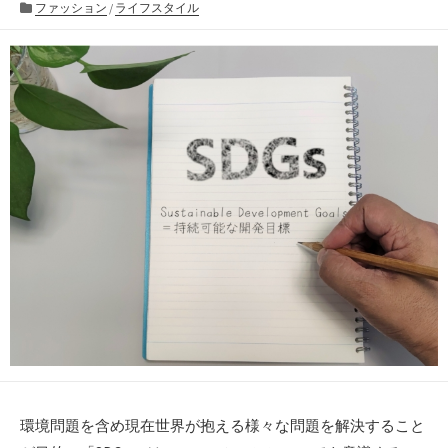
開
カ
終
ファッション
/
ライフスタイル
日
テ
更
ゴ
新
リ
日
ー
環境問題を含め現在世界が抱える様々な問題を解決すること