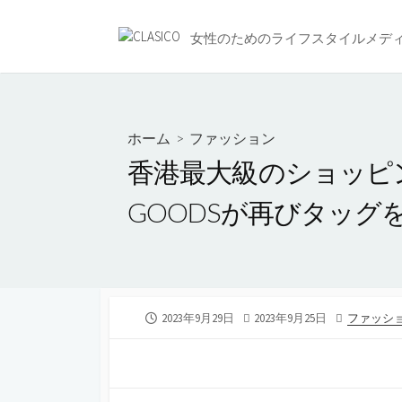
コ
ン
女性のためのライフスタイルメデ
テ
ン
ツ
へ
ホーム
>
ファッション
ス
香港最大級のショッピングセ
キ
ッ
GOODSが再びタッ
プ
公
2023年9月29日
最
2023年9月25日
カ
ファッシ
開
終
テ
日
更
ゴ
新
リ
日
ー