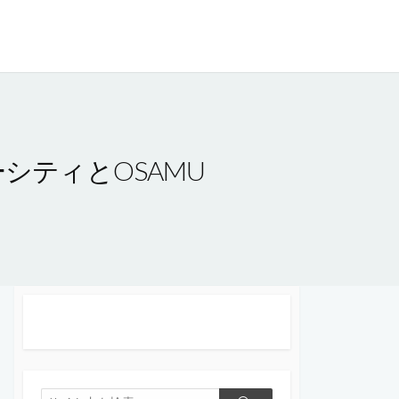
ーシティとOSAMU
！
検