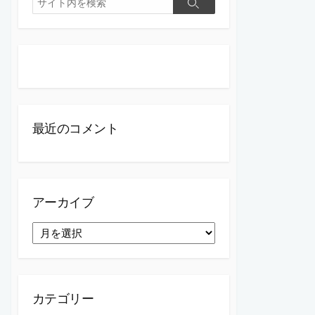
検
索
索
最近のコメント
アーカイブ
ア
ー
カ
イ
ブ
カテゴリー