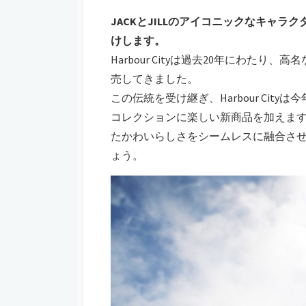
JACKとJILLのアイコニックなキャ
けします。
Harbour Cityは過去20年にわた
売してきました。
この伝統を受け継ぎ、Harbour City
コレクションに楽しい新商品を加えま
たかわいらしさをシームレスに融合さ
ょう。