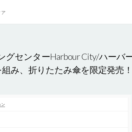
ィア
ンターHarbour City/ハーバ
グを組み、折りたたみ傘を限定発売
ョン