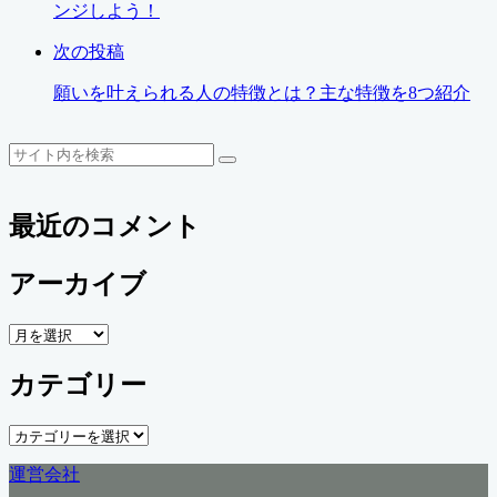
ンジしよう！
次の投稿
願いを叶えられる人の特徴とは？主な特徴を8つ紹介
検
検
索
索
最近のコメント
アーカイブ
ア
ー
カテゴリー
カ
イ
ブ
カ
テ
運営会社
ゴ