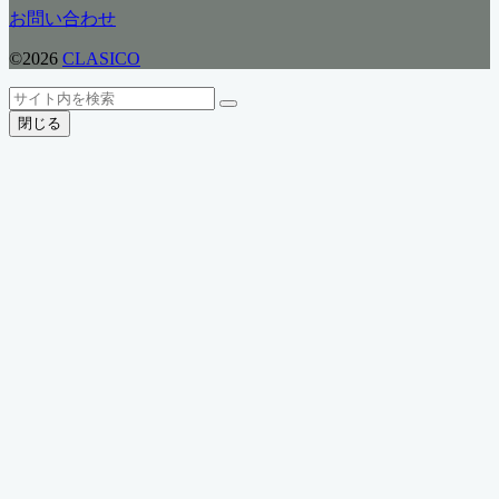
リ
お問い合わせ
ー
©2026
CLASICO
ト
検
検
ッ
索
閉じる
索
プ
へ
戻
る