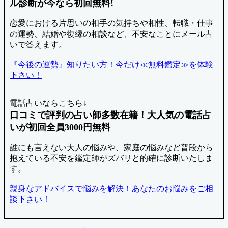
ル診断が今なら初回無料!
恋愛における片思いの相手の気持ちや相性、転職・仕事
の運勢、結婚や復縁の相談など、不安なことにメール占
いで答えます。
『今後の運勢』知りたい方！今だけ≪無料鑑定≫を体験
下さい！
電話占いならこちら↓
口コミで評判の占い師多数在籍！大人気の電話占
いが初回全員3000円無料
誰にも言えない大人の悩みや、家庭の悩みなど普段から
抱えている不安を鑑定師がズバリと的確に診断いたしま
す。
親身なアドバイスで悩みを解決！あなたのお悩みをご相
談下さい！