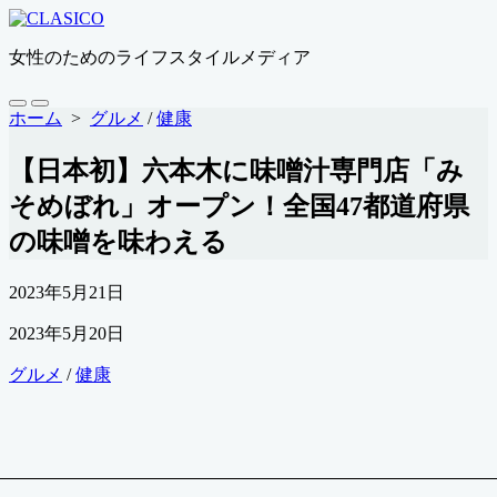
コ
ン
女性のためのライフスタイルメディア
テ
ン
ツ
検
メ
ホーム
>
グルメ
/
健康
索
ニ
へ
切
ュ
ス
【日本初】六本木に味噌汁専門店「み
り
ー
キ
替
そめぼれ」オープン！全国47都道府県
ッ
え
プ
の味噌を味わえる
公
2023年5月21日
開
最
2023年5月20日
日
終
カ
グルメ
/
健康
更
テ
新
ゴ
日
リ
ー