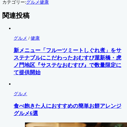
カテゴリー:
グルメ
健康
関連投稿
グルメ
/
健康
新メニュー「フルーツミートしぐれ煮」をサ
ステナブルにこだわったおむすび屋新橋・虎
ノ門地区『サステなおむすび』で数量限定に
て提供開始
グルメ
食べ飽きた人におすすめの簡単お餅アレンジ
グルメ6選