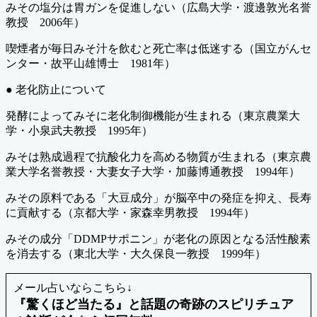
みその塩分は胃ガンを促進しない（広島大学・渡邊敦光名誉
教授 2006年）
喫煙者が毎日みそ汁を飲むと死亡率は低迷する（国立がんセ
ンター・故平山雄博士 1981年）
● 老化防止について
発酵によってみそに老化制御機能が生まれる（東京農業大
学・小泉武夫教授 1995年）
みそは熟成過程で抗酸化力を高める物質が生まれる（東京農
業大学名誉教授・大妻女子大学・加藤博通教授 1994年）
みその原料である「大豆成分」が脳卒中の発症を抑え、長寿
に貢献する（京都大学・家森幸男教授 1994年）
みその成分「DDMPサポニン」が老化の原因となる活性酸素
を消去する（東北大学・大久保良一教授 1999年）
メール占いならこちら↓
『驚くほど当たる』と話題の奇跡のスピリチュア