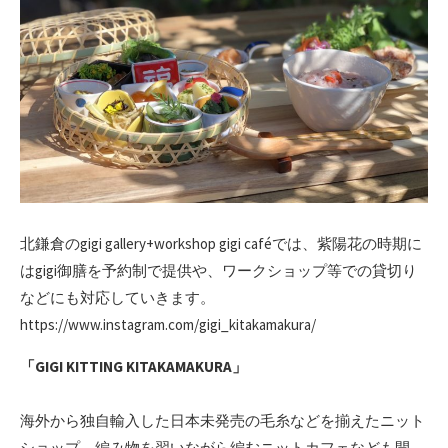
北鎌倉のgigi gallery+workshop gigi caféでは、紫陽花の時期に
はgigi御膳を予約制で提供や、ワークショップ等での貸切り
などにも対応していきます。
https://www.instagram.com/gigi_kitakamakura/
「GIGI KITTING KITAKAMAKURA」
海外から独自輸入した日本未発売の毛糸などを揃えたニット
ショップ。編み物を習いながら編むニットカフェなども開