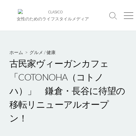
コ
ン
検
メ
テ
女性のためのライフスタイルメディア
索
ニ
ン
切
ュ
ツ
り
ー
へ
替
え
ス
ホーム
>
グルメ
/
健康
キ
古民家ヴィーガンカフェ
ッ
プ
「COTONOHA（コトノ
ハ）」 鎌倉・長谷に待望の
移転リニューアルオープ
ン！