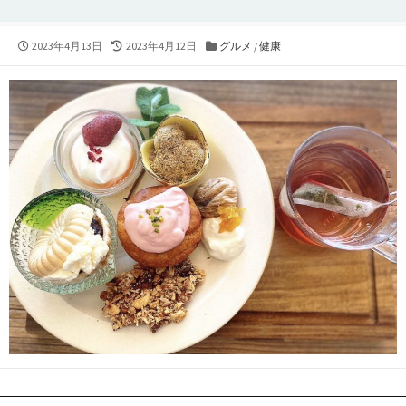
公
最
カ
2023年4月13日
2023年4月12日
グルメ
/
健康
開
終
テ
日
更
ゴ
新
リ
日
ー