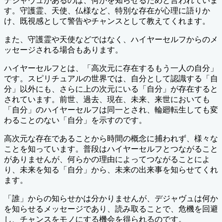
デジャヴュがあるのは、何かを知らせるためと言われていま
す。守護霊、天使、仏様など、特別な存在が心理に語りか
け、既視感として警告やチャンスとして教えてくれます。
また、守護霊や天使などではなく、ハイヤーセルフからのメ
ッセージされる場合もあります。
ハイヤーセルフとは、「高次元に存在するもう一人の自分」
です。スピリチュアルの世界では、自分として認識する「自
分」以外にも、さらに上の次元にいる「自分」が存在すると
されています。前世、過去、現在、未来、来世においても
「自分」のハイヤーセルフは同一とされ、輪廻転生しても変
わることのない「自分」を示すのです。
高次元な存在であることから時間の概念に捕われず、様々な
ことを知っています。普段はハイヤーセルフとつながること
がありませんが、何らかの理由によってつながることによ
り、未来を知る「自分」から、未来の出来事を知らせてくれ
ます。
「誰」からの知らせかは分かりませんが、デジャヴュは何か
を知らせるメッセージであり、読み取ることで、危機を回避
し、チャンスをモノにする機会を得られるのです。