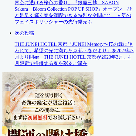
青空に透ける桜色の香り。『銀座三越 SABON
Sakura Bloom Collection POP UP SHOP』オープン ひ
と足早く輝く春を満喫できる特別な空間にて、人気の
フェイスポリッシャーの先行発売も
次の投稿
THE JUNEI HOTEL 京都「JUNEI Memory〜桜の舞に誘
われて。希望の光に満ちた京都・春だより」を2023年3
月より開始 THE JUNEI HOTEL 京都が2023年3月、4
月限定で提供する春を彩るご滞在