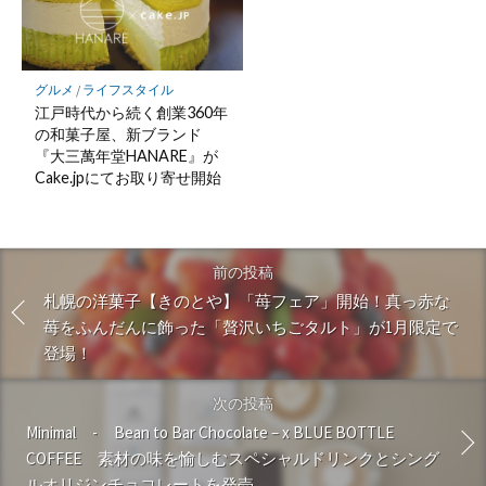
グルメ
/
ライフスタイル
江戸時代から続く創業360年
の和菓子屋、新ブランド
『大三萬年堂HANARE』が
Cake.jpにてお取り寄せ開始
前の投稿
札幌の洋菓子【きのとや】「苺フェア」開始！真っ赤な
苺をふんだんに飾った「贅沢いちごタルト」が1月限定で
登場！
次の投稿
Minimal - Bean to Bar Chocolate – x BLUE BOTTLE
COFFEE 素材の味を愉しむスペシャルドリンクとシング
ルオリジンチョコレートを発売