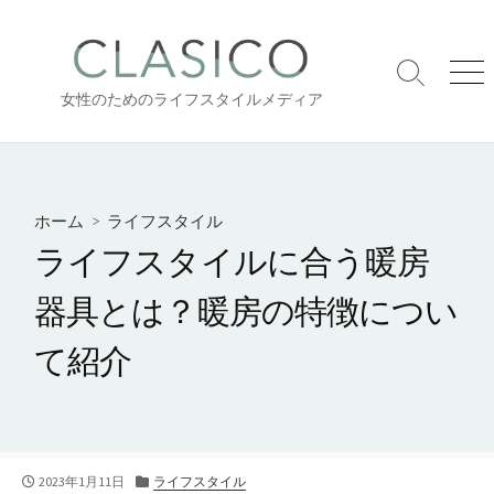
コ
ン
テ
検
メ
ン
女性のためのライフスタイルメディア
索
ニ
ツ
切
ュ
り
ー
へ
替
ス
え
キ
ホーム
>
ライフスタイル
ッ
ライフスタイルに合う暖房
プ
器具とは？暖房の特徴につい
て紹介
公
カ
2023年1月11日
ライフスタイル