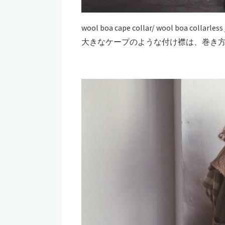
wool boa cape collar/ wool boa collarless
大きなケープのような付け襟は、巻き