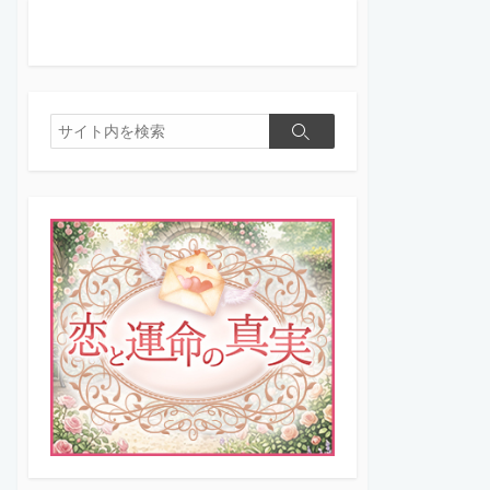
検
検
索
索