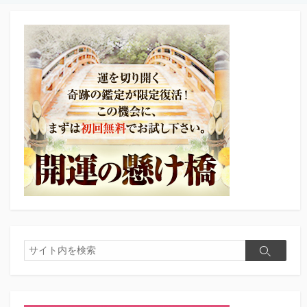
検
検
索
索