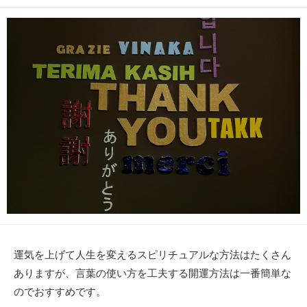
開
終
テ
日
更
ゴ
新
リ
日
ー
運気を上げて人生を変えるスピリチュアルな方法はたくさん
ありますが、言葉の使い方を工夫する開運方法は一番簡単な
のでおすすめです。