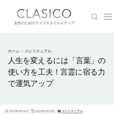
コ
ン
テ
検
メ
ン
女性のためのライフスタイルメディア
索
ニ
ツ
切
ュ
り
ー
へ
替
ス
え
キ
ホーム
>
スピリチュアル
ッ
人生を変えるには「言葉」の
プ
使い方を工夫！言霊に宿る力
で運気アップ
公
最
カ
2022年9月16日
2022年9月19日
スピリチュアル