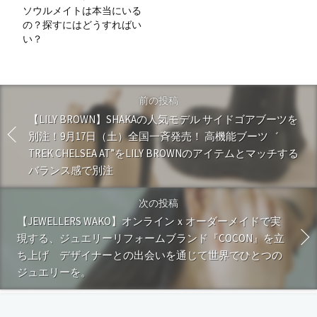
ソウルメイトは本当にいる
の？探すにはどうすればい
い？
前の投稿
【LILY BROWN】SHAKAの人気モデル サイドゴアブーツを
別注！9月17日（土）全国一斉発売！ 高機能ブーツ゛
TREK CHELSEA AT”をLILY BROWNのアイテムとマッチする
バランス感で別注
次の投稿
【JEWELLERS WAKO】オンラインｘオーダーメイドで実
現する、ジュエリーリフォームブランド『COCON』を立
ち上げ デザイナーとの出会いを通じて世界でひとつの
ジュエリーを。