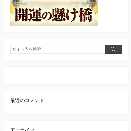
検
検
索
索
最近のコメント
アーカイブ