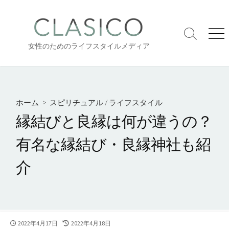
コ
ン
テ
検
メ
ン
女性のためのライフスタイルメディア
索
ニ
ツ
切
ュ
り
ー
へ
替
ス
え
キ
ホーム
>
スピリチュアル
/
ライフスタイル
ッ
縁結びと良縁は何が違うの？
プ
有名な縁結び・良縁神社も紹
介
公
最
2022年4月17日
2022年4月18日