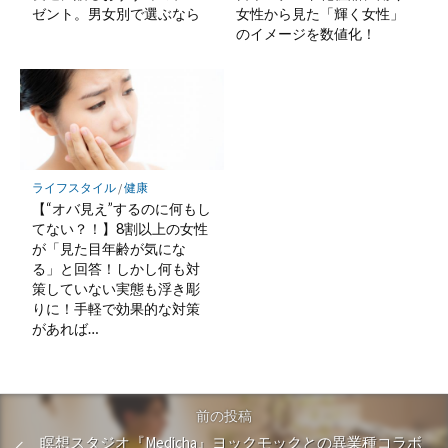
ゼント。男女別で選ぶなら
女性から見た「輝く女性」
のイメージを数値化！
ライフスタイル
/
健康
【“オバ見え”するのに何もし
てない？！】8割以上の女性
が「見た目年齢が気にな
る」と回答！しかし何も対
策していない実態も浮き彫
りに！手軽で効果的な対策
があれば…
前の投稿
瞑想スタジオ『Medicha』ヨックモックとの異業種コラボ