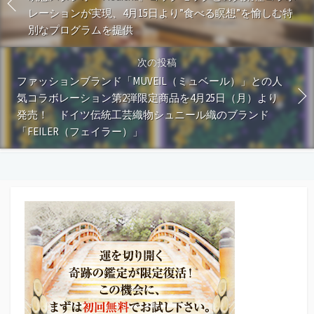
レーションが実現、4月15日より”食べる瞑想”を愉しむ特
別なプログラムを提供
次の投稿
ファッションブランド「MUVEIL（ミュベール）」との人
気コラボレーション第2弾限定商品を4月25日（月）より
発売！ ドイツ伝統工芸織物シュニール織のブランド
「FEILER（フェイラー）」