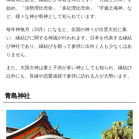
始め、「須勢理比売命」「多紀理比売命」「宇迦之魂神」な
ど、様々な神が祭神として祀られています。
毎年神無月（10月）になると、全国の神々が出雲大社に集
い、縁結びに関する神議が行われます。日本を代表する縁結
び神社であり、縁結びを願って参拝に出向く人も少なくはあ
りません。
また、大国大神は妻と子供が多い神としても知られ、縁結び
以外にも、良縁や恋愛成就で参拝に訪れる人が大勢います。
青島神社