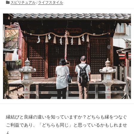
開
カ
終
スピリチュアル
/
ライフスタイル
日
テ
更
ゴ
新
リ
日
ー
縁結びと良縁の違いを知っていますか？どちらも縁をつなぐ
ご利益であり、「どちらも同じ」と思っているかもしれませ
ん。