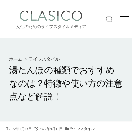
コ
ン
テ
検
メ
ン
女性のためのライフスタイルメディア
索
ニ
ツ
切
ュ
り
ー
へ
替
ス
え
キ
ホーム
>
ライフスタイル
ッ
湯たんぽの種類でおすすめ
プ
なのは？特徴や使い方の注意
点など解説！
公
2022年4月13日
最
2022年4月11日
カ
ライフスタイル