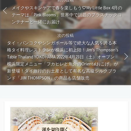
メイクやスキンケアで春を楽しもう♡My Little Box 4月の
テーマは「Pink Blooms」世界中で話題のプラスチックコ
ンテナーと一緒にお届け
次の投稿
タイ・バンコクやシンガポール等で絶大な人気を誇る本
格タイ料理レストランが横浜に初上陸！Jim’s Thompson’s
Table Thailand YOKOHAMA 2022年4月23日（土）オープン
横浜限定メニュー「フカヒレと魚介のOrientalおこげ」が
新登場！タイ旅行のお土産として有名な高級シルクブラ
ンド「JIM THOMPSON」の商品も店舗販売