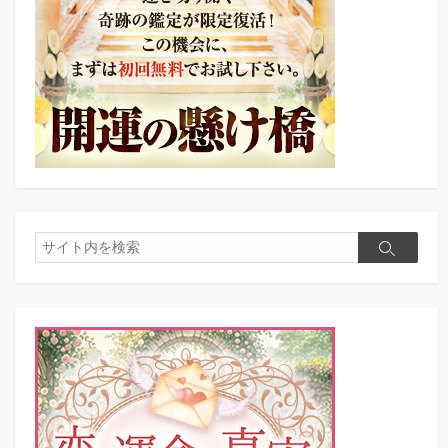
検
検
索
索