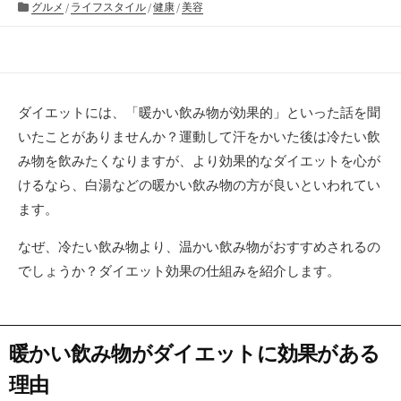
開
カ
グルメ
/
ライフスタイル
終
/
健康
/
美容
日
テ
更
ゴ
新
リ
日
ー
ダイエットには、「暖かい飲み物が効果的」といった話を聞
いたことがありませんか？運動して汗をかいた後は冷たい飲
み物を飲みたくなりますが、より効果的なダイエットを心が
けるなら、白湯などの暖かい飲み物の方が良いといわれてい
ます。
なぜ、冷たい飲み物より、温かい飲み物がおすすめされるの
でしょうか？ダイエット効果の仕組みを紹介します。
暖かい飲み物がダイエットに効果がある
理由