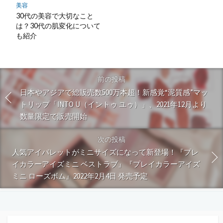
美容
30代の美容で大切なこと
は？30代の肌変化について
も紹介
前の投稿
日本やアジアで総販売数500万本超！新感覚“泥質感”マッ
トリップ「INTO U（イントゥ ユゥ）」、2021年12月より
数量限定で販売開始
次の投稿
人気アイパレットがミニサイズになって新登場！『プレ
イカラーアイズミニ ベストラブ』『プレイカラーアイズ
ミニ ローズボム』2022年2月4日 発売予定