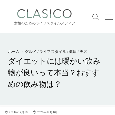
コ
ン
テ
検
メ
ン
女性のためのライフスタイルメディア
索
ニ
ツ
切
ュ
り
ー
へ
替
ス
え
キ
ホーム
>
グルメ
/
ライフスタイル
/
健康
/
美容
ッ
ダイエットには暖かい飲み
プ
物が良いって本当？おすす
めの飲み物は？
公
2021年12月10日
最
2021年12月10日