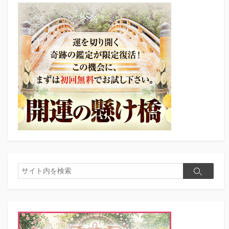
検
検
索
索