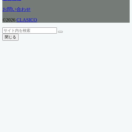
ゴ
リ
お問い合わせ
ー
©2026
CLASICO
ト
検
検
ッ
索
閉じる
索
プ
へ
戻
る