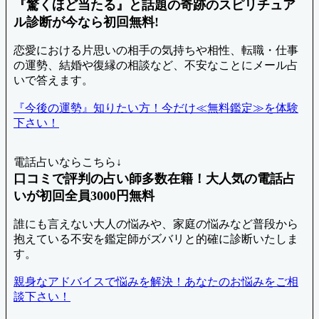
『驚くほど当たる』と話題の奇跡のスピリチュア
ル診断が今なら初回無料!
恋愛における片思いの相手の気持ちや相性、転職・仕事
の運勢、結婚や復縁の相談など、不安なことにメール占
いで答えます。
『今後の運勢』知りたい方！今だけ≪無料鑑定≫を体験
下さい！
電話占いならこちら↓
口コミで評判の占い師多数在籍！大人気の電話占
いが初回全員3000円無料
誰にも言えない大人の悩みや、家庭の悩みなど普段から
抱えている不安を鑑定師がズバリと的確に診断いたしま
す。
親身なアドバイスで悩みを解決！あなたのお悩みをご相
談下さい！