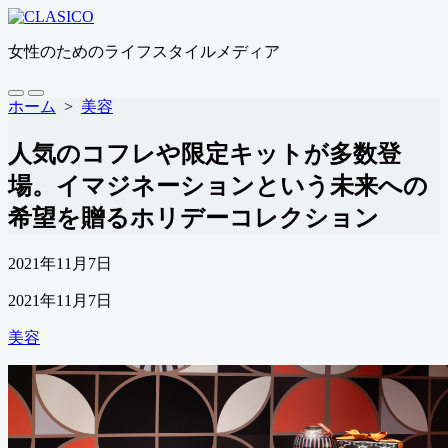
コ
ン
女性のためのライフスタイルメディア
テ
ン
ツ
検
メ
ホーム
>
美容
索
ニ
へ
切
ュ
ス
人気のコフレや限定キットが多数登
り
ー
キ
替
場。イマジネーションという未来への
ッ
え
プ
希望を贈るホリデーコレクション
公
2021年11月7日
開
最
2021年11月7日
日
終
カ
美容
更
テ
新
ゴ
日
リ
ー