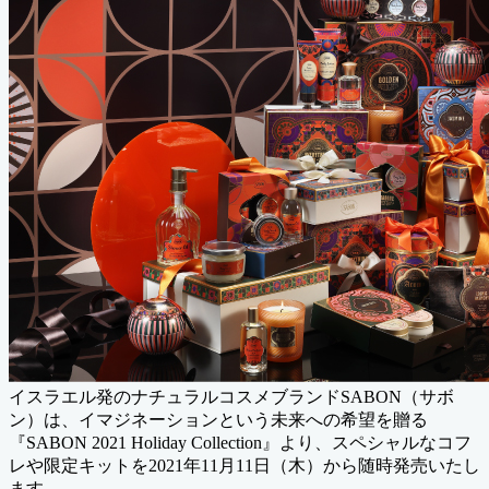
イスラエル発のナチュラルコスメブランドSABON（サボ
ン）は、イマジネーションという未来への希望を贈る
『SABON 2021 Holiday Collection』より、スペシャルなコフ
レや限定キットを2021年11月11日（木）から随時発売いたし
ます。