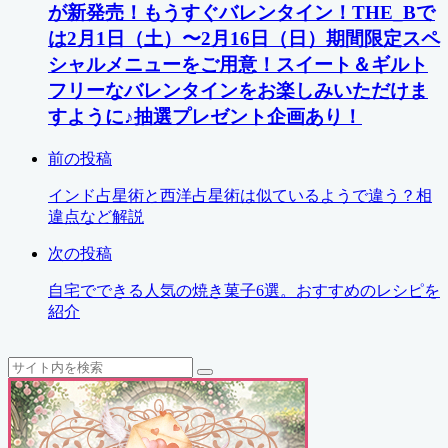
が新発売！もうすぐバレンタイン！THE_Bで
は2月1日（土）〜2月16日（日）期間限定スペ
シャルメニューをご用意！スイート＆ギルト
フリーなバレンタインをお楽しみいただけま
すように♪抽選プレゼント企画あり！
前の投稿
インド占星術と西洋占星術は似ているようで違う？相
違点など解説
次の投稿
自宅でできる人気の焼き菓子6選。おすすめのレシピを
紹介
検
検
索
索