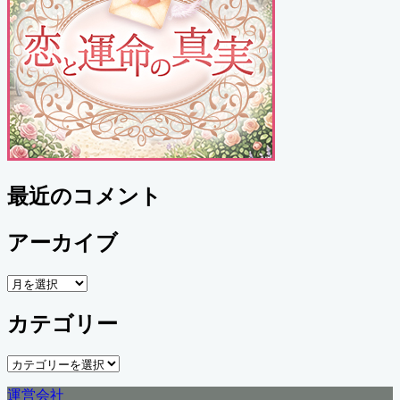
最近のコメント
アーカイブ
ア
ー
カテゴリー
カ
イ
ブ
カ
テ
運営会社