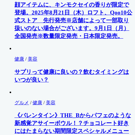
顔アイテムに、キンモクセイの香りが限定で
登場。2025年8月21日（木）ロフト、Qoo10公
式ストア 先行発売※店舗によって一部取り
扱いのない場合がございます。9月1日（月）
全国発売※数量限定発売・日本限定発売。
健康
/
美容
サプリって健康に良いの？飲むタイミングは
いつが良い？
グルメ
/
健康
/
美容
《バレンタイン》THE_Bからパフェのような
新感覚アサイーボウル！？チョコレート好き
にはたまらない期間限定スペシャルメニュー