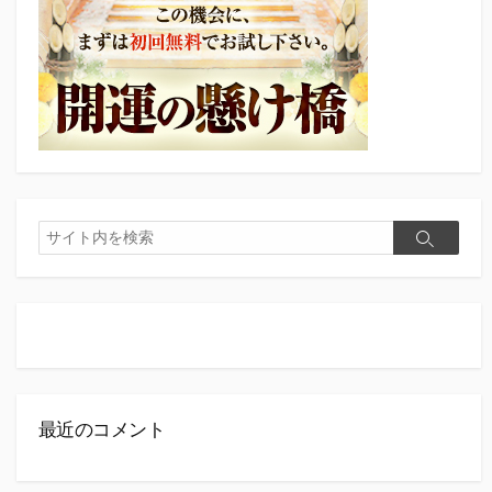
検
検
索
索
最近のコメント