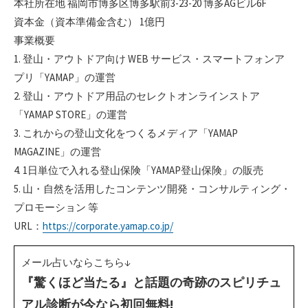
本社所在地 福岡市博多区博多駅前3-23-20 博多AGビル6F
資本金（資本準備金含む） 1億円
事業概要
1. 登山・アウトドア向け WEB サービス・スマートフォンア
プリ「YAMAP」の運営
2. 登山・アウトドア用品のセレクトオンラインストア
「YAMAP STORE」の運営
3. これからの登山文化をつくるメディア「YAMAP
MAGAZINE」の運営
4. 1日単位で入れる登山保険「YAMAP登山保険」の販売
5. 山・自然を活用したコンテンツ開発・コンサルティング・
プロモーション 等
URL：
https://corporate.yamap.co.jp/
メール占いならこちら↓
『驚くほど当たる』と話題の奇跡のスピリチュ
アル診断が今なら初回無料!