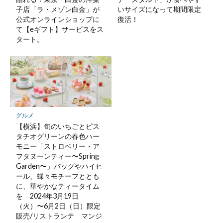
子店「ラ・メゾン白金」が
いサイズになって期間限定
公式オンラインショップに
復活！
て【eギフト】サービスをス
タート。
グルメ
【横浜】旬のいちごとピス
タチオグリーンの春色ハー
モニー「ストロベリー・ア
フタヌーンティー〜Spring
Garden〜」バッグやハイヒ
ール、蝶々モチーフととも
に、華やかなティータイム
を 2024年3月19日
（火）〜6月2日（日）限定
販売/リストランテ マンジ