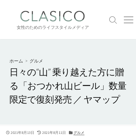
コ
ン
テ
検
メ
ン
女性のためのライフスタイルメディア
索
ニ
ツ
切
ュ
り
ー
へ
替
ス
え
キ
ホーム
>
グルメ
ッ
日々の“山” 乗り越えた方に贈
プ
る「おつかれ山ビール」数量
限定で復刻発売 ／ ヤマップ
公
最
カ
2021年8月13日
2021年8月11日
グルメ