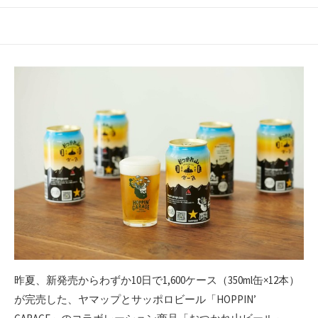
開
終
テ
日
更
ゴ
新
リ
日
ー
昨夏、新発売からわずか10日で1,600ケース（350ml缶×12本）
が完売した、ヤマップとサッポロビール「HOPPIN’