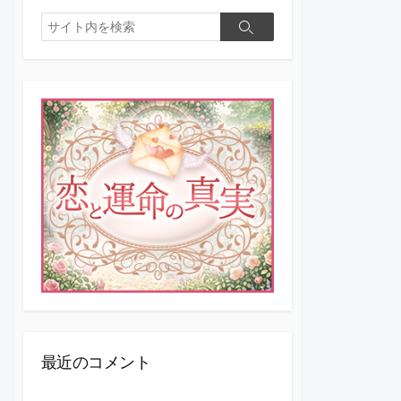
検
検
索
索
最近のコメント