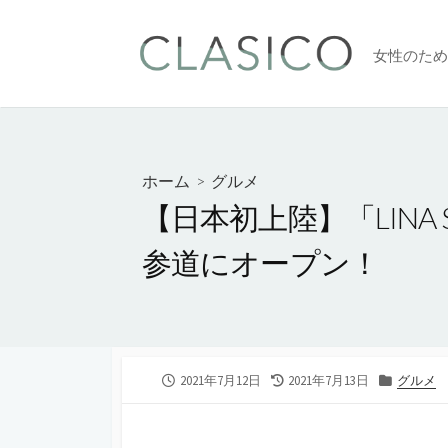
コ
ン
女性のため
テ
ン
ツ
へ
ス
ホーム
>
グルメ
キ
【日本初上陸】「LINA 
ッ
プ
参道にオープン！
公
最
カ
2021年7月12日
2021年7月13日
グルメ
開
終
テ
日
更
ゴ
新
リ