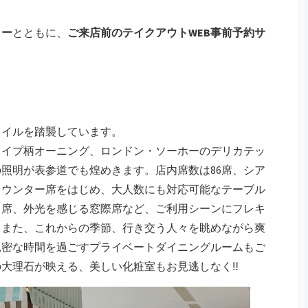
リー
とともに、
ご来店前のテイクアウトWEB事前予約サ
タイルを踏襲しています。
ライプ柄オーニング、ロンドン・ソーホーのデリカテッ
の照明が表参道でも煌めきます。店内席数は86席、シア
カウンター席をはじめ、大人数にも対応可能なテーブル
ス席、外光を感じる窓際席など、ご利用シーンにフレキ
。また、これからの季節、行き交う人々を眺めながら爽
親密な時間を過ごすプライベートダイニングルームもご
大理石が映える、美しい化粧室もお見逃しなく‼