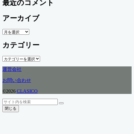
最近のコメント
アーカイブ
ア
ー
カテゴリー
カ
イ
ブ
カ
テ
運営会社
ゴ
リ
お問い合わせ
ー
©2026
CLASICO
ト
検
検
ッ
索
閉じる
索
プ
へ
戻
る