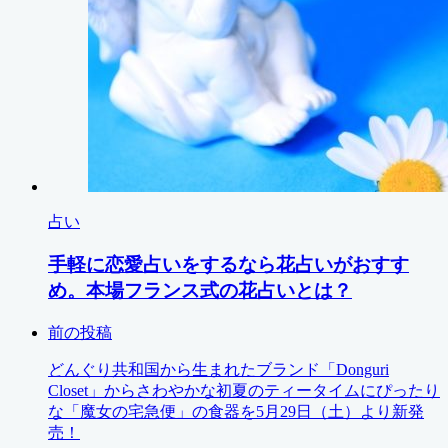
占い
手軽に恋愛占いをするなら花占いがおすす
め。本場フランス式の花占いとは？
前の投稿
どんぐり共和国から生まれたブランド「Donguri
Closet」からさわやかな初夏のティータイムにぴったり
な「魔女の宅急便」の食器を5月29日（土）より新発
売！