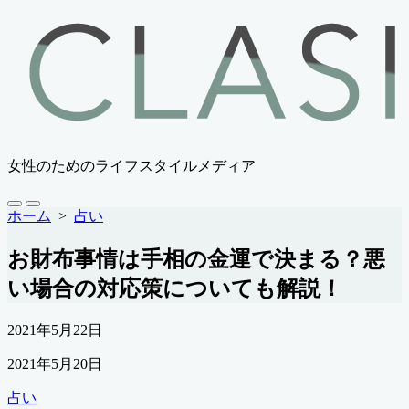
コ
ン
テ
ン
ツ
へ
ス
キ
女性のためのライフスタイルメディア
ッ
プ
検
メ
ホーム
>
占い
索
ニ
切
ュ
お財布事情は手相の金運で決まる？悪
り
ー
替
い場合の対応策についても解説！
え
公
2021年5月22日
開
最
2021年5月20日
日
終
カ
占い
更