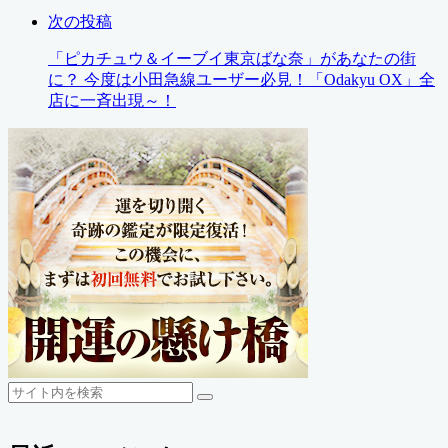
次の投稿
「ピカチュウ＆イーブイ東京ばな奈」があなたの街
に？ 今度は小田急線ユーザー必見！「Odakyu OX」全
店に一斉出現～！
検
検
索
索