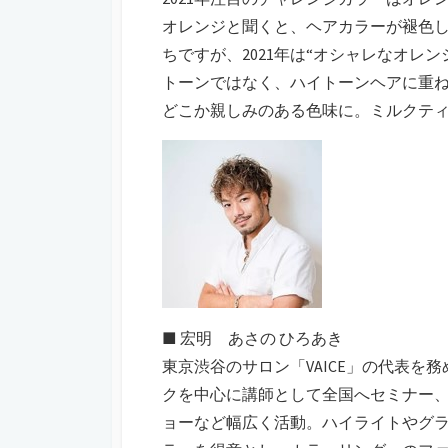
オレンジと聞くと、ヘアカラーが褪色
ちですが、2021年は“オシャレなオレ
トーンではなく、ハイトーンヘアに重
どこか親しみのある色味に。ミルクテ
■ 宏明 あさの ひろあき
東京渋谷のサロン「VAICE」の代表を
クを中心に講師として全国へセミナー、
ョーなど幅広く活動。ハイライトやグラテ