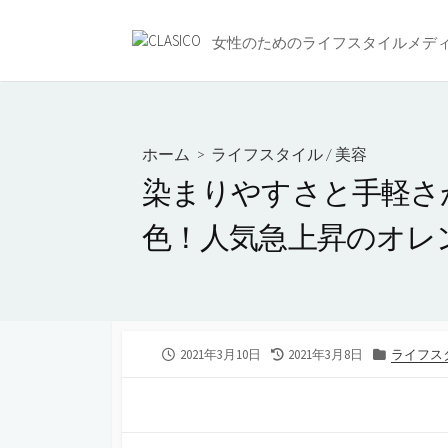
コ
ン
女性のためのライフスタイルメデ
テ
ン
ツ
へ
ホーム
>
ライフスタイル
/
美容
ス
染まりやすさと手軽さが
キ
ッ
色！人気急上昇のオレ
プ
公
最
カ
2021年3月10日
2021年3月8日
ライフス
開
終
テ
日
更
ゴ
新
リ
日
ー