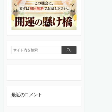
検
検
索
索
最近のコメント