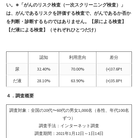
い。※「がんのリスク検査（一次スクリーニング検査）」
は、がんであるリスクを評価する検査で、がんであるか否か
を判断・診断するものではありません。【尿による検査】
【だ液による検査】（それぞれひとつだけ）
認知
利用意向
差分
尿
32.40%
70.00%
(+)37.6Pt
だ液
28.10%
63.90%
(+)35.8Pt
４．調査概要
調査対象：全国の20代〜60代の男女1,000名（各性、年代100名
ずつ）
調査手法：インターネット調査
調査期間：2021年1月12日～1日14日