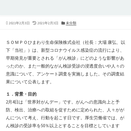
公
2021年2月3日
最
2021年2月3日
カ
未分類
開
終
テ
日
更
ゴ
新
リ
ＳＯＭＰＯひまわり生命保険株式会社（社長：大場 康弘、以
日
ー
下「当社」）は、新型コロナウイルス感染症の流行により、
早期発見が重要とされる「がん検診」にどのような影響があ
ったのか、また一般的ながん検診受診の浸透度合いや人々の
意識について、アンケート調査を実施しました。その調査結
果について公表します。
１．背景・目的
2月4日は「世界対がんデー」です。がんへの意識向上と予
防、検出、治療への取組を促すために定められた、人々がが
んについて考え、行動を起こす日です。厚生労働省では、が
ん検診の受診率を50％以上とすることを目標としています