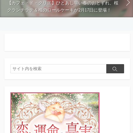
【カフェ・ド・クリエ】ひとあし早い春のおとずれ、桜
クランチラテ＆桜のロールケーキが2月17日に登場！
検
検
索
索