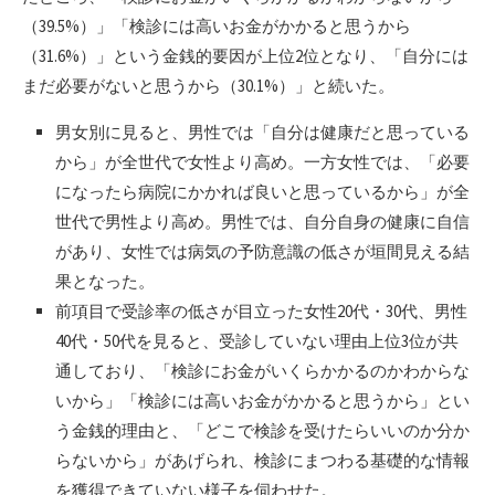
（39.5%）」「検診には高いお金がかかると思うから
（31.6%）」という金銭的要因が上位2位となり、「自分には
まだ必要がないと思うから（30.1%）」と続いた。
男女別に見ると、男性では「自分は健康だと思っている
から」が全世代で女性より高め。一方女性では、「必要
になったら病院にかかれば良いと思っているから」が全
世代で男性より高め。男性では、自分自身の健康に自信
があり、女性では病気の予防意識の低さが垣間見える結
果となった。
前項目で受診率の低さが目立った女性20代・30代、男性
40代・50代を見ると、受診していない理由上位3位が共
通しており、「検診にお金がいくらかかるのかわからな
いから」「検診には高いお金がかかると思うから」とい
う金銭的理由と、「どこで検診を受けたらいいのか分か
らないから」があげられ、検診にまつわる基礎的な情報
を獲得できていない様子を伺わせた。