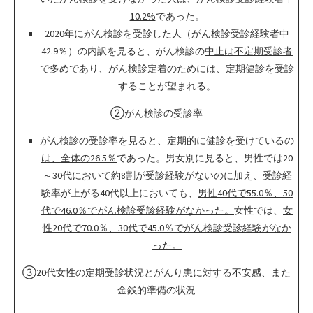
10.2%
であった。
2020年にがん検診を受診した人（がん検診受診経験者中
42.9％）の内訳を見ると、がん検診の
中止は不定期受診者
で多め
であり、がん検診定着のためには、定期健診を受診
することが望まれる。
②がん検診の受診率
がん検診の受診率を見ると、定期的に健診を受けているの
は、全体の26.5％
であった。男女別に見ると、男性では20
～30代において約8割が受診経験がないのに加え、受診経
験率が上がる40代以上においても、
男性40代で55.0％、50
代で46.0％でがん検診受診経験がなかった。
女性では、
女
性20代で70.0％、30代で45.0％でがん検診受診経験がなか
った。
③20代女性の定期受診状況とがんり患に対する不安感、また
金銭的準備の状況