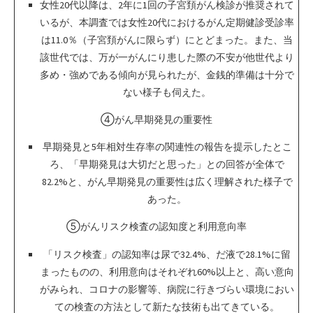
女性20代以降は、2年に1回の子宮頚がん検診が推奨されて
いるが、本調査では女性20代におけるがん定期健診受診率
は11.0％（子宮頚がんに限らず）にとどまった。また、当
該世代では、万が一がんにり患した際の不安が他世代より
多め・強めである傾向が見られたが、金銭的準備は十分で
ない様子も伺えた。
④がん早期発見の重要性
早期発見と5年相対生存率の関連性の報告を提示したとこ
ろ、「早期発見は大切だと思った」との回答が全体で
82.2%と、がん早期発見の重要性は広く理解された様子で
あった。
⑤がんリスク検査の認知度と利用意向率
「リスク検査」の認知率は尿で32.4%、だ液で28.1%に留
まったものの、利用意向はそれぞれ60%以上と、高い意向
がみられ、コロナの影響等、病院に行きづらい環境におい
ての検査の方法として新たな技術も出てきている。