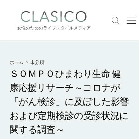
コ
ン
テ
検
メ
ン
女性のためのライフスタイルメディア
索
ニ
ツ
切
ュ
り
ー
へ
替
ス
え
キ
ホーム
>
未分類
ッ
ＳＯＭＰＯひまわり生命 健
プ
康応援リサーチ～コロナが
「がん検診」に及ぼした影響
および定期検診の受診状況に
関する調査～