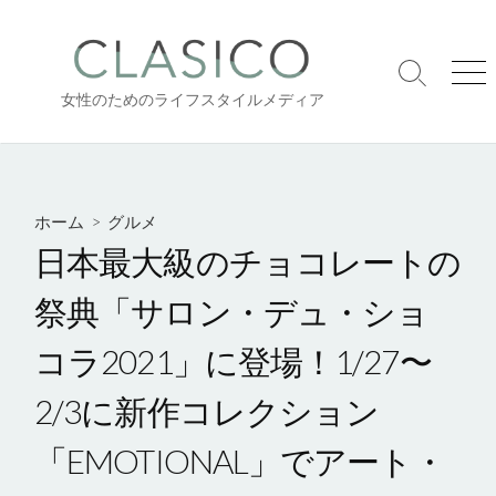
コ
ン
テ
検
メ
ン
女性のためのライフスタイルメディア
索
ニ
ツ
切
ュ
り
ー
へ
替
ス
え
キ
ホーム
>
グルメ
ッ
日本最大級のチョコレートの
プ
祭典「サロン・デュ・ショ
コラ2021」に登場！1/27〜
2/3に新作コレクション
「EMOTIONAL」でアート・