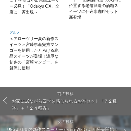
に？ 今度は小田急線ユーザ
位置する老舗酒造の酒粕ス
ー必見！「Odakyu OX」全
イーツに仕込水珈琲セット
店に一斉出現～！
新登場
グルメ
＜アローツリー夏の新作ス
イーツ＞宮崎県産完熟マン
ゴーを使用したとろける絶
品スイーツが登場！濃厚な
甘さの「宮崎マンゴー」を
贅沢に使用
前の投稿
お家に居ながら四季を感じられるお香セット「７２種
香」＋「２４種香」
次の投稿
UGGより春の新作スニーカーが1/27(WED) より発売開始！