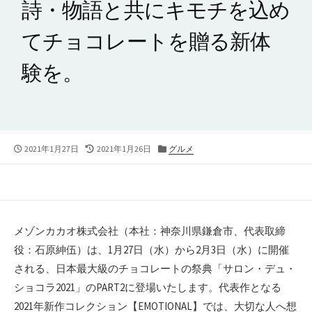
詩・物語と共にキモチを込め
てチョコレートを贈る新体
験を。
公
最
カ
2021年1月27日
2021年1月26日
グルメ
開
終
テ
日
更
ゴ
新
リ
日
ー
メゾンカカオ株式会社（本社：神奈川県鎌倉市、代表取締
役：石原紳伍）は、1月27日（水）から2月3日（水）に開催
される、日本最大級のチョコレートの祭典「サロン・デュ・
ショコラ2021」のPART2に登場いたします。代表作となる
2021年新作コレクション【EMOTIONAL】では、大切な人へ想