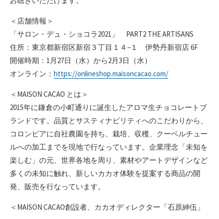
お聴きいただけます。
＜店舗情報＞
「サロン・デュ・ショコラ2021」 PART2 THE ARTISANS
住所：東京都新宿区新宿３丁目１４−１ 伊勢丹新宿店 6F
開催時期：1月27日（水）から2月3日（水）
オンライン：
https://onlineshop.maisoncacao.com/
＜MAISON CACAO とは＞
2015年に鎌倉の小町通りに誕生したアロマ生チョコレートブ
ランドです。品質とサスティナビリティへのこだわりから、
コロンビアに自社農園を持ち、栽培、収穫、クーベルチュー
ルへの加工までを現地で行なっています。企業理念「未知を
楽しむ」の元、世界各地を周り、素材やアートデザインなど
多くの未知に触れ、新しいカカオ体験を提案する商品の開
発、販売を行なっています。
＜MAISON CACAO創設者、カカオディレクター「石原紳伍」