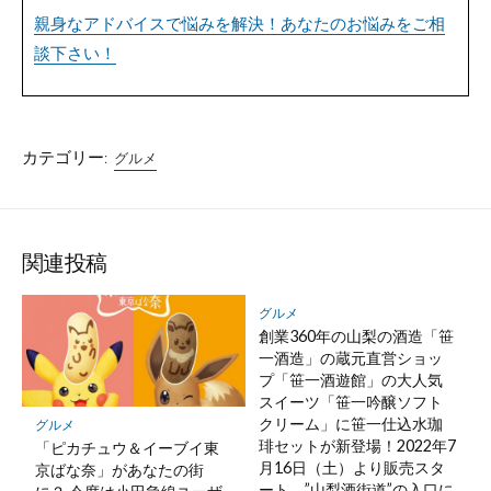
親身なアドバイスで悩みを解決！あなたのお悩みをご相
談下さい！
カテゴリー:
グルメ
関連投稿
グルメ
創業360年の山梨の酒造「笹
一酒造」の蔵元直営ショッ
プ「笹一酒遊館」の大人気
スイーツ「笹一吟醸ソフト
クリーム」に笹一仕込水珈
グルメ
琲セットが新登場！2022年7
「ピカチュウ＆イーブイ東
月16日（土）より販売スタ
京ばな奈」があなたの街
ート ”山梨酒街道”の入口に