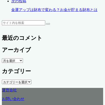
次の投稿
金運アップは財布で変わる？お金が貯まる財布とは
検
検
索
索
最近のコメント
アーカイブ
ア
ー
カテゴリー
カ
イ
ブ
カ
テ
運営会社
ゴ
リ
お問い合わせ
ー