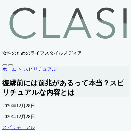
コ
ン
テ
ン
ツ
へ
ス
キ
女性のためのライフスタイルメディア
ッ
プ
検
メ
ホーム
>
スピリチュアル
索
ニ
切
ュ
復縁前には前兆があるって本当？スピ
り
ー
替
リチュアルな内容とは
え
公
2020年12月28日
開
最
2020年12月28日
日
終
カ
スピリチュアル
更