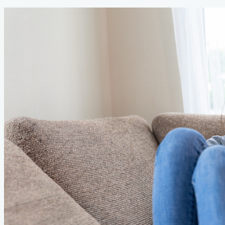
テ
新
ゴ
日
リ
ー