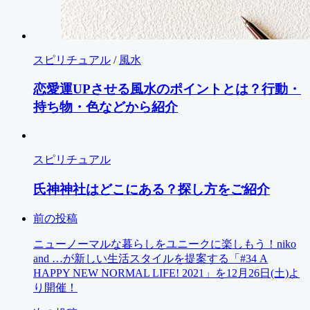
スピリチュアル
/
風水
恋愛運UPさせる風水のポイントとは？行動・
持ち物・色などから紹介
スピリチュアル
氏神神社はどこにある？探し方をご紹介
前の投稿
ニューノーマルな暮らしをユニークに楽しもう！niko
and …が新しい生活スタイルを提案する「#34 A
HAPPY NEW NORMAL LIFE! 2021」を12月26日(土)よ
り開催！