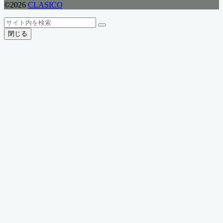
©2026
CLASICO
ト
検
検
ッ
索
閉じる
索
プ
へ
戻
る