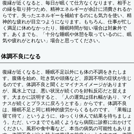
復縁が近くなると、毎日が眠くて仕方なくなります。相手と
の縁を取り持つため、精神エネルギーが余計に消費されるか
らです。失ったエネルギーを補給するのにも気力を使い、精
神的な疲れが目立つようになります。もちろん、仕事が忙し
く満足に休めなかったり、睡眠時間が短い場合は対象外で
す。あくまでも、「十分な睡眠や休憩を取っているのに、眠
気や疲れがとれない」場合と思ってください。
体調不良になる
復縁が近くなると、睡眠不足以外にも体の不調をきたしま
す。腹痛を始め、吐き気や頭痛など、原因不明の症状が生じ
るのです。体調不良と聞くとマイナスイメージがあります
が、風水上では、悪い状況が続くのを好転反応だと捉えま
す。大まかに説明すると、「人の運気は揺れ幅があり、マイ
ナスが続くとプラスに戻ろうとする」からです。体調不良
は、睡眠不足と同じ精神的疲労からくるものです。「果報は
寝て待て」というように、ゆっくり休んで結果を待ちましょ
う。ただ、いつまででも続くようなら病院に診察に出かけて
ください。風邪や食中毒など、本当の病気の可能性もありま