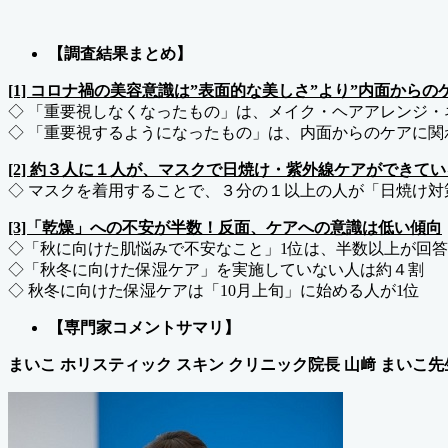
【調査結果まとめ】
[1] コロナ禍の美容意識は”表面的な美しさ”より”内面から
◇ 「重要視しなくなったもの」は、メイク・ヘアアレンジ・
◇ 「重要視するようになったもの」は、内面からのケアに関
[2] 約３人に１人が、マスクで日焼け・紫外線ケアができて
◇ マスクを着用することで、３分の１以上の人が「日焼け対
[3]「乾燥」への不安が半数！反面、ケアへの意識は低い傾向
◇「秋に向けた肌悩みで不安なこと」1位は、半数以上が回
◇「秋冬に向けた保湿ケア」を実施していない人は約４割
◇ 秋冬に向けた保湿ケアは「10月上旬」に始める人が1位
【専門家コメントサマリ】
まいこ ホリスティック スキン クリニック院長 山﨑 まいこ先