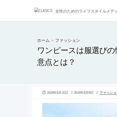
コ
ン
女性のためのライフスタイルメデ
テ
ン
ツ
へ
ホーム
>
ファッション
ス
ワンピースは服選びの
キ
ッ
意点とは？
プ
公
最
カ
2020年8月21日
2020年8月8日
ファッショ
開
終
テ
日
更
ゴ
新
リ
日
ー