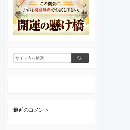
検
検
索
索
最近のコメント