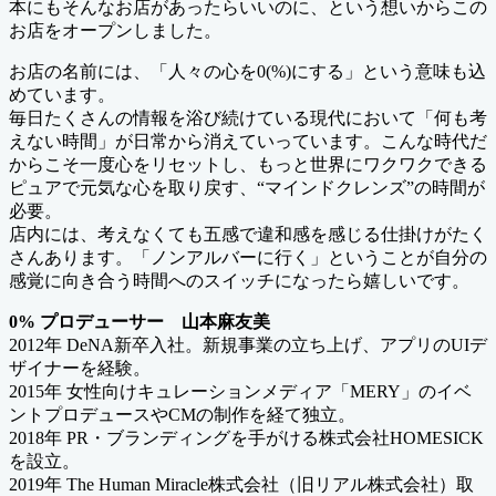
本にもそんなお店があったらいいのに、という想いからこの
お店をオープンしました。
お店の名前には、「人々の心を0(%)にする」という意味も込
めています。
毎日たくさんの情報を浴び続けている現代において「何も考
えない時間」が日常から消えていっています。こんな時代だ
からこそ一度心をリセットし、もっと世界にワクワクできる
ピュアで元気な心を取り戻す、“マインドクレンズ”の時間が
必要。
店内には、考えなくても五感で違和感を感じる仕掛けがたく
さんあります。「ノンアルバーに行く」ということが自分の
感覚に向き合う時間へのスイッチになったら嬉しいです。
0% プロデューサー 山本麻友美
2012年 DeNA新卒入社。新規事業の立ち上げ、アプリのUIデ
ザイナーを経験。
2015年 女性向けキュレーションメディア「MERY」のイベ
ントプロデュースやCMの制作を経て独立。
2018年 PR・ブランディングを手がける株式会社HOMESICK
を設立。
2019年 The Human Miracle株式会社（旧リアル株式会社）取