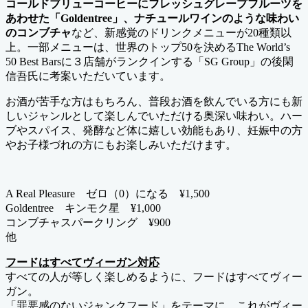
コールドブリューコーヒーにフレッシュグレープフルーツを
あわせた「Goldentree」、ナチュールワインのような味わい
のコンブチャ
など、新感覚のドリンクメニューが20種類以
上。一部メニューは、世界のトップ50を決めるThe World’s
50 Best Barsに３店舗がランクインする「SG Group」の後閑
信吾氏に考案いただいています。
お酒が苦手な方はもちろん、普段お酒を飲んでいる方にも新
しいジャンルとして楽しんでいただける奥深い味わい。ハー
ブやスパイス、発酵など体に嬉しい効能もあり、妊娠中の方
やお子様づれの方にもお楽しみいただけます。
A Real Pleasure ゼロ（0）になる ¥1,500
Goldentree キンモク星 ¥1,000
コンブチャスパークリング ¥900
他
フードはすべてヴィーガン対応
すべての人が等しく楽しめるように、フードはすべてヴィー
ガン。
「罪悪感のないジャンクフード」をテーマに、これがヴィー