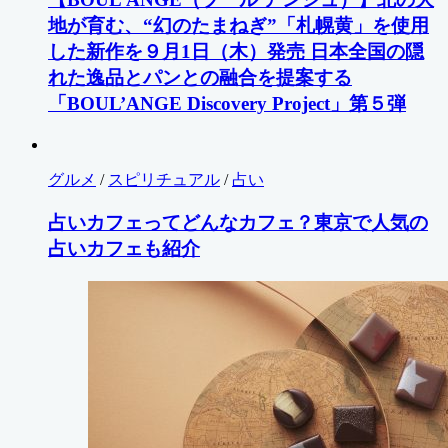
地が育む、“幻のたまねぎ”「札幌黄」を使用
した新作を９月1日（木）発売 日本全国の隠
れた逸品とパンとの融合を提案する
「BOUL’ANGE Discovery Project」第５弾
グルメ
/
スピリチュアル
/
占い
占いカフェってどんなカフェ？東京で人気の
占いカフェも紹介