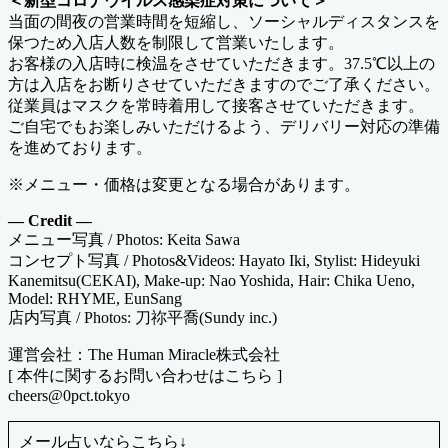
＜新型コロナウイルス感染症対策について＞
当面の間夜の営業時間を短縮し、ソーシャルディスタンスを
保つため入店人数を制限して営業いたします。
お客様の入店時に検温をさせていただきます。37.5℃以上の
方は入店をお断りさせていただきますのでご了承ください。
従業員はマスクを常時着用して接客させていただきます。
ご自宅でもお楽しみいただけるよう、デリバリー対応の準備
を進めております。
※メニュー・価格は変更となる場合があります。
— Credit —
メニュー写真 / Photos: Keita Sawa
コンセプト写真 / Photos&Videos: Hayato Iki, Stylist: Hideyuki
Kanemitsu(CEKAI), Make-up: Nao Yoshida, Hair: Chika Ueno,
Model: RHYME, EunSang
店内写真 / Photos: 刀祢平喬(Sundy inc.)
運営会社：The Human Miracle株式会社
[ 本件に関するお問い合わせはこちら ]
cheers@0pct.tokyo
メール占いならこちら↓