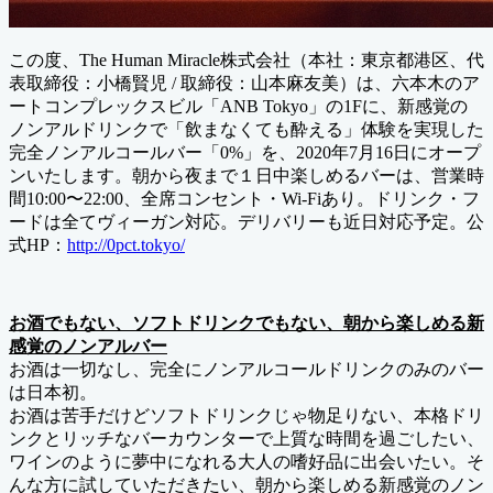
この度、The Human Miracle株式会社（本社：東京都港区、代
表取締役：小橋賢児 / 取締役：山本麻友美）は、六本木のア
ートコンプレックスビル「ANB Tokyo」の1Fに、新感覚の
ノンアルドリンクで「飲まなくても酔える」体験を実現した
完全ノンアルコールバー「0%」を、2020年7月16日にオープ
ンいたします。朝から夜まで１日中楽しめるバーは、営業時
間10:00〜22:00、全席コンセント・Wi-Fiあり。ドリンク・フ
ードは全てヴィーガン対応。デリバリーも近日対応予定。公
式HP：
http://0pct.tokyo/
お酒でもない、ソフトドリンクでもない、朝から楽しめる新
感覚のノンアルバー
お酒は一切なし、完全にノンアルコールドリンクのみのバー
は日本初。
お酒は苦手だけどソフトドリンクじゃ物足りない、本格ドリ
ンクとリッチなバーカウンターで上質な時間を過ごしたい、
ワインのように夢中になれる大人の嗜好品に出会いたい。そ
んな方に試していただきたい、朝から楽しめる新感覚のノン