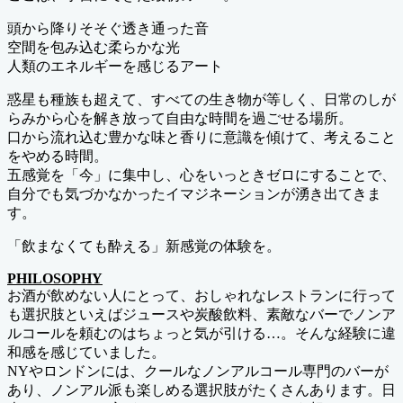
頭から降りそそぐ透き通った音
空間を包み込む柔らかな光
人類のエネルギーを感じるアート
惑星も種族も超えて、すべての生き物が等しく、日常のしが
らみから心を解き放って自由な時間を過ごせる場所。
口から流れ込む豊かな味と香りに意識を傾けて、考えること
をやめる時間。
五感覚を「今」に集中し、心をいっときゼロにすることで、
自分でも気づかなかったイマジネーションが湧き出てきま
す。
「飲まなくても酔える」新感覚の体験を。
PHILOSOPHY
お酒が飲めない人にとって、おしゃれなレストランに行って
も選択肢といえばジュースや炭酸飲料、素敵なバーでノンア
ルコールを頼むのはちょっと気が引ける…。そんな経験に違
和感を感じていました。
NYやロンドンには、クールなノンアルコール専門のバーが
あり、ノンアル派も楽しめる選択肢がたくさんあります。日