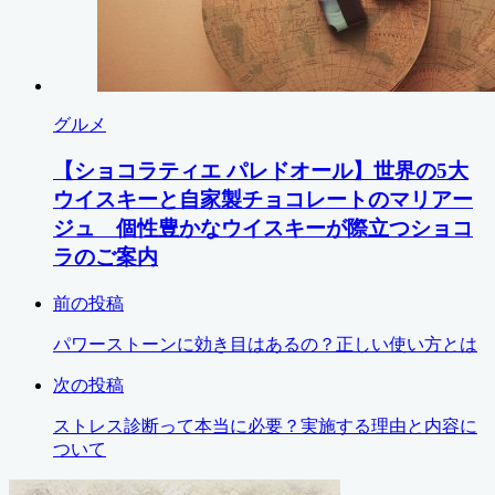
グルメ
【ショコラティエ パレドオール】世界の5大
ウイスキーと自家製チョコレートのマリアー
ジュ 個性豊かなウイスキーが際立つショコ
ラのご案内
前の投稿
パワーストーンに効き目はあるの？正しい使い方とは
次の投稿
ストレス診断って本当に必要？実施する理由と内容に
ついて