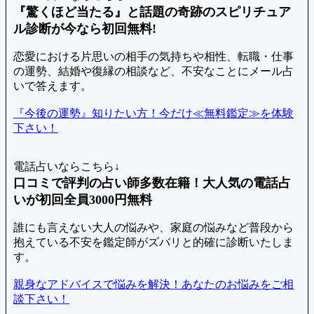
『驚くほど当たる』と話題の奇跡のスピリチュア
ル診断が今なら初回無料!
恋愛における片思いの相手の気持ちや相性、転職・仕事
の運勢、結婚や復縁の相談など、不安なことにメール占
いで答えます。
『今後の運勢』知りたい方！今だけ≪無料鑑定≫を体験
下さい！
電話占いならこちら↓
口コミで評判の占い師多数在籍！大人気の電話占
いが初回全員3000円無料
誰にも言えない大人の悩みや、家庭の悩みなど普段から
抱えている不安を鑑定師がズバリと的確に診断いたしま
す。
親身なアドバイスで悩みを解決！あなたのお悩みをご相
談下さい！