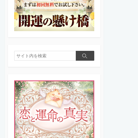
検
検
索
索