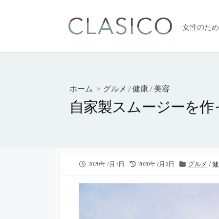
コ
ン
女性のため
テ
ン
ツ
へ
ス
ホーム
>
グルメ
/
健康
/
美容
キ
自家製スムージーを作
ッ
プ
公
最
カ
2020年7月7日
2020年7月6日
グルメ
/
健
開
終
テ
日
更
ゴ
新
リ
日
ー