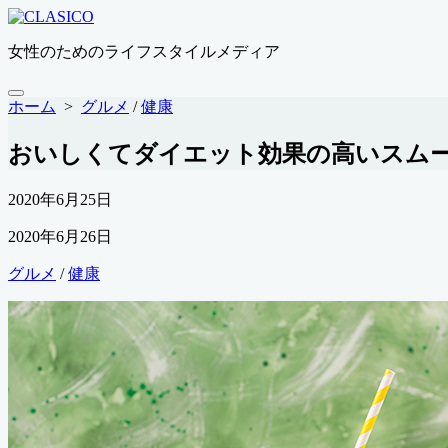
コ
ン
女性のためのライフスタイルメディア
テ
ン
ツ
メ
ホーム
>
グルメ
/
健康
ニ
へ
ュ
ス
おいしくてダイエット効果の高いスム
ー
キ
ッ
公
2020年6月25日
プ
開
最
2020年6月26日
日
終
カ
グルメ
/
健康
更
テ
新
ゴ
日
リ
ー