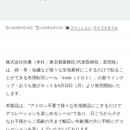
公
最
カ
2020年6月24日
2020年6月22日
ファッション
/
ライフスタイル
開
終
テ
日
更
ゴ
新
リ
日
ー
株式会社扶桑（本社：東京都葛飾区/代表取締役：富田暁）
は、綿・革・化繊など様々な生地素材にこするだけで貼るこ
とができる布用転写シール「irodo（イロド）」の新ラインナ
ップ・おうち遊びキットを6月22日（月）より発売開始いた
します。
本製品は、 “アイロン不要で様々な生地製品にこするだけで
デコレーションを楽しめるシール“であり、日ごろから小さ
なお子様からご高齢の方まで幅広い年齢層の方に手軽にデコ
レーションを楽しんでいただいております。