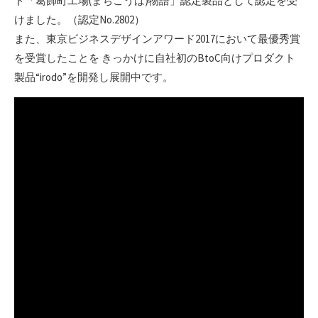
ド「葛飾町工場(まちこうば)物語」認定製品として認定を受
けました。（認定No.2802）
また、東京ビジネスデザインアワード2017において最優秀賞
を受賞したことを きっかけに自社初のBtoC向けプロダクト
製品“irodo”を開発し展開中です。