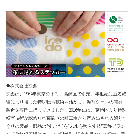
●株式会社扶桑
扶桑は、1964年東京の下町、葛飾区で創業。半世紀に亘る経
験により培った特殊転写技術を活かし、転写シールの開発・
製造を専門に行ってきました。2016年には、葛飾区より特殊
転写技術が認められ葛飾区の町工場から産み出される選りす
ぐりの製品・部品の”すごさ”を”未来を照らす技”葛飾ブラン