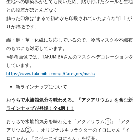
生地への馴染みがとても良いため、貼り付けたシールと生地
との段差がほとんどなく
触った印象は”まるで初めから印刷されていたような”仕上が
りが特徴です。
綿・麻・革・化繊に対応しているので、冷感マスクや不織布
のものにも対応しています。
※参考画像では、TAKUMIBAさんのマスクへデコレーションを
しています。
https://www.takumiba.com/c/Category/mask/
新ラインナップについて
おうちで水族館気分を味わえる。『アクアリウム』を含む新
ラインナップが登場！全4柄！！
おうちで水族館気分を味わえる『アクアリウム①』『アク
アリウム②』、オリジナルキャラクターのイロにゃん『イ
ロにゃん』『スペースイロにゃん』を拡充。