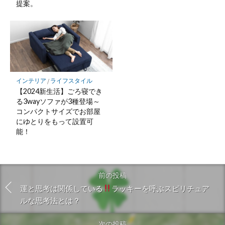
提案。
インテリア
/
ライフスタイル
【2024新生活】ごろ寝でき
る3wayソファが3種登場～
コンパクトサイズでお部屋
にゆとりをもって設置可
能！
前の投稿
運と思考は関係している
ラッキーを呼ぶスピリチュア
ルな思考法とは？
次の投稿