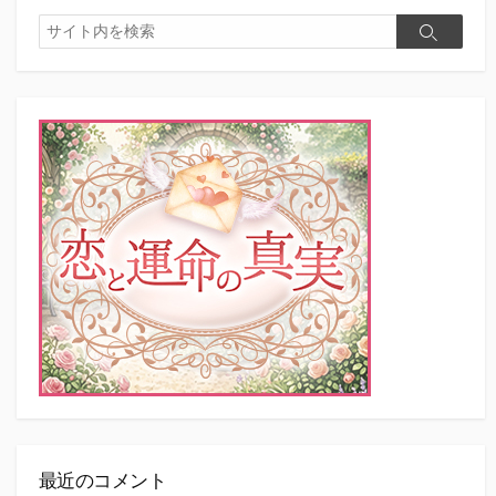
検
検
索
索
最近のコメント