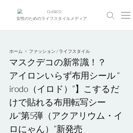
コ
ン
検
メ
テ
女性のためのライフスタイルメディア
索
ニ
ン
切
ュ
ツ
り
ー
へ
替
え
ス
ホーム
>
ファッション
/
ライフスタイル
キ
マスクデコの新常識！？
ッ
プ
アイロンいらず布用シール “
irodo（イロド）”】こするだ
けで貼れる布用転写シー
ル“第5弾（アクアリウム・イ
ロにゃん）”新発売