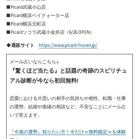
■Picard武蔵小山店
■Picard横浜ベイクォーター店
■Picard横浜元町店
■Picardソコラ武蔵小金井店（6/26 OPEN）
◆
通販
サイト
https://www.picard-frozen.jp/
メール占いならこちら↓
『驚くほど当たる』と話題の奇跡のスピリチュ
アル診断が今なら初回無料!
恋愛における片思いの相手の気持ちや相性、転職・仕事
の運勢、結婚や復縁の相談など、不安なことにメール占
いで答えます。
『今後の運勢』知りたい方！今だけ≪無料鑑定≫を体験