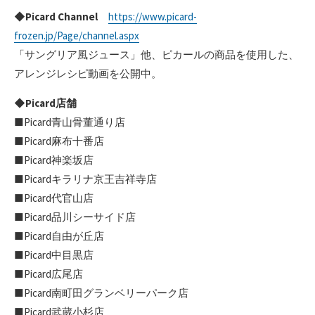
◆
Picard Channel
https://www.picard-
frozen.jp/Page/channel.aspx
「サングリア風ジュース」他、ピカールの商品を使用した、
アレンジレシピ動画を公開中。
◆Picard店舗
■Picard青山骨董通り店
■Picard麻布十番店
■Picard神楽坂店
■Picardキラリナ京王吉祥寺店
■Picard代官山店
■Picard品川シーサイド店
■Picard自由が丘店
■Picard中目黒店
■Picard広尾店
■Picard南町田グランベリーパーク店
■Picard武蔵小杉店