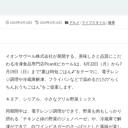
公
最
カ
2020年6月18日
2020年6月16日
グルメ
/
ライフスタイル
/
健康
開
終
テ
日
更
ゴ
新
リ
日
ー
イオンサヴール株式会社が展開する、美味しさと品質にこだ
わる冷凍食品専門店Picard(ピカール)は、6月22日（月）から7
月19日（日）まで“夏は時短ごはん♪”をテーマに、電子レン
ジ調理や冷蔵庫解凍、フライパンなどで温めるだけの“らく
ちんおうちごはん”をご提案します。
キヌア、シリアル、小さなグリル野菜ミックス
同期間中は、電子レンジ調理ができて、野菜も肉もしっかり
摂れる「チキンと緑の野菜のジェノベーゼ」や、冷蔵庫で解
凍ができて、白ワインビネガーのさっぱりとした風味が楽し