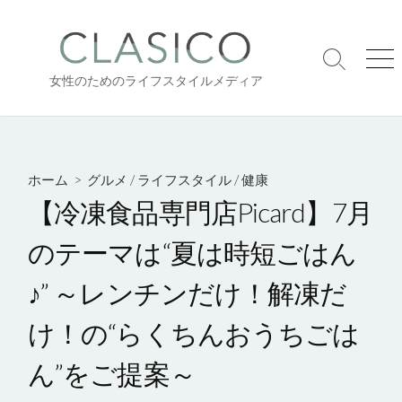
コ
ン
テ
検
メ
ン
女性のためのライフスタイルメディア
索
ニ
ツ
切
ュ
り
ー
へ
替
ス
え
キ
ホーム
>
グルメ
/
ライフスタイル
/
健康
ッ
【冷凍食品専門店Picard】7月
プ
のテーマは“夏は時短ごはん
♪” ～レンチンだけ！解凍だ
け！の“らくちんおうちごは
ん”をご提案～