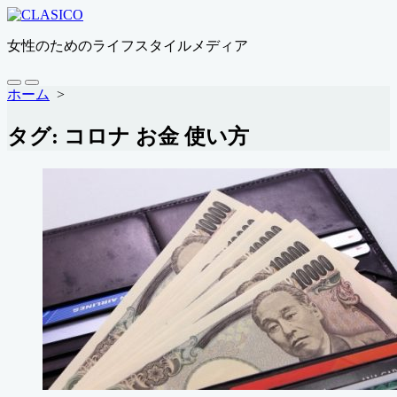
コ
ン
女性のためのライフスタイルメディア
テ
ン
ツ
検
メ
ホーム
>
索
ニ
へ
切
ュ
ス
タグ:
コロナ お金 使い方
り
ー
キ
替
ッ
え
プ