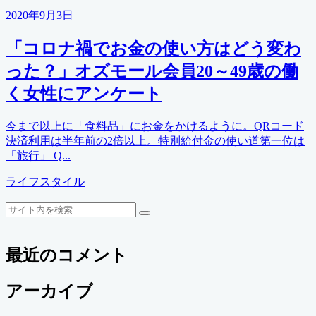
2020年9月3日
「コロナ禍でお金の使い方はどう変わ
った？」オズモール会員20～49歳の働
く女性にアンケート
今まで以上に「食料品」にお金をかけるように。QRコード
決済利用は半年前の2倍以上。特別給付金の使い道第一位は
「旅行」 Q...
カ
ライフスタイル
テ
検
ゴ
検
索
リ
索
ー
最近のコメント
アーカイブ