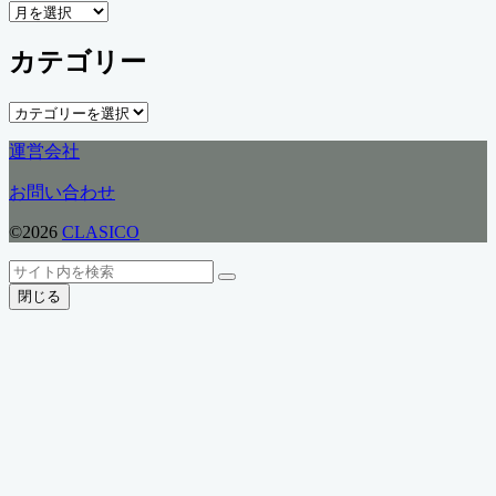
ア
ー
カテゴリー
カ
イ
ブ
カ
テ
運営会社
ゴ
リ
お問い合わせ
ー
©2026
CLASICO
ト
検
検
ッ
索
閉じる
索
プ
へ
戻
る