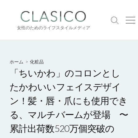
コ
ン
テ
検
メ
ン
女性のためのライフスタイルメディア
索
ニ
ツ
切
ュ
り
ー
へ
替
ス
え
キ
ホーム
>
化粧品
ッ
「ちいかわ」のコロンとし
プ
たかわいいフェイスデザイ
ン！髪・唇・爪にも使用でき
る、マルチバームが登場 〜
累計出荷数520万個突破の