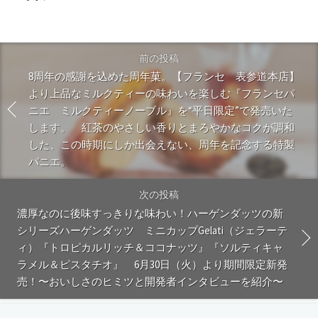
前の投稿
8周年の感謝を込めた周年菓。【フランセ 表参道本店】
より上品なミルクティーの味わいを楽しむ『フランセパ
ニエ ミルクティーノーブル』を“平日限定”で発売いた
します。 紅茶のやさしい香りとまろやかなコクが調和
した、この時期にしか出会えない、周年を記念する特製
パニエ。
次の投稿
濃厚なのに後味すっきりな味わい！ハーゲンダッツの新
シリーズハーゲンダッツ ミニカップGelati（ジェラーテ
ィ）『トロピカルリッチ＆ココナッツ』『ソルティキャ
ラメル＆ピスタチオ』 6月30日（火）より期間限定新発
売！〜おいしさのヒミツと開発者インタビューを紹介〜