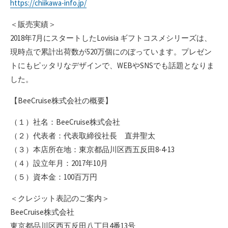
https://chiikawa-info.jp/
＜販売実績＞
2018年7月にスタートしたLovisia ギフトコスメシリーズは、
現時点で累計出荷数が520万個にのぼっています。プレゼン
トにもピッタリなデザインで、WEBやSNSでも話題となりま
した。
【BeeCruise株式会社の概要】
（１）社名：BeeCruise株式会社
（２）代表者：代表取締役社長 直井聖太
（３）本店所在地：東京都品川区西五反田8-4-13
（４）設立年月：2017年10月
（５）資本金：100百万円
＜クレジット表記のご案内＞
BeeCruise株式会社
東京都品川区西五反田八丁目4番13号